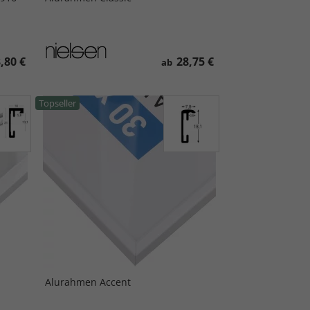
,80 €
28,75 €
ab
Topseller
Alurahmen Accent