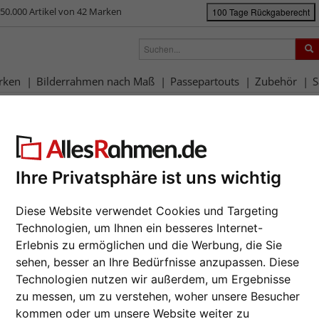
50.000 Artikel von 42 Marken
100 Tage Rückgaberecht
rken
Bilderrahmen nach Maß
Passepartouts
Zubehör
S
rahmen-Shop
Bilderrahmen
Bilderrahmen Alu
Filterergebnis
uminium Bilderrahmen - Farbe w
Ihre Privatsphäre ist uns wichtig
Diese Website verwendet Cookies und Targeting
rbe: Weiß
Technologien, um Ihnen ein besseres Internet-
Erlebnis zu ermöglichen und die Werbung, die Sie
sehen, besser an Ihre Bedürfnisse anzupassen. Diese
at
Marke
Farbe
Technologien nutzen wir außerdem, um Ergebnisse
zu messen, um zu verstehen, woher unsere Besucher
Schnelle Lieferung
Merkmal
ßanfertigung
kommen oder um unsere Website weiter zu