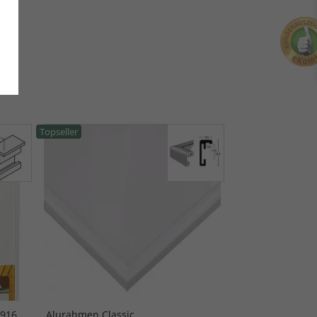
Topseller
 916
Alurahmen Classic