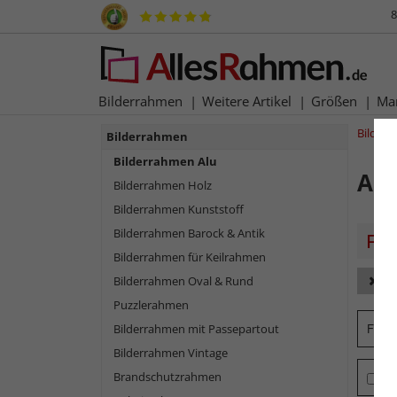
8
Bilderrahmen
Weitere Artikel
Größen
Ma
Bilder
Bilderrahmen
Bilderrahmen Alu
Al
Bilderrahmen Holz
Bilderrahmen Kunststoff
Bilderrahmen Barock & Antik
Bilderrahmen für Keilrahmen
Bilderrahmen Oval & Rund
Fa
Puzzlerahmen
Form
Bilderrahmen mit Passepartout
Bilderrahmen Vintage
Brandschutzrahmen
Ma