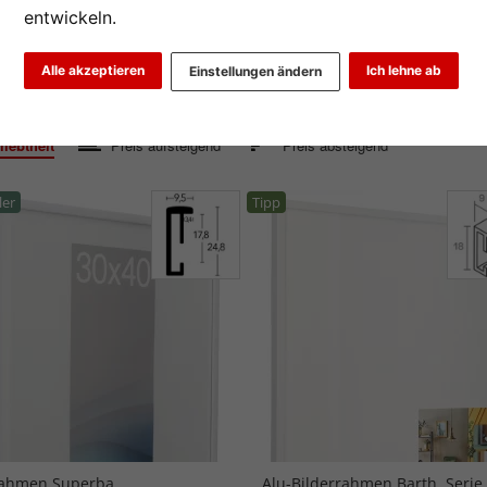
entwickeln.
breite
Alle akzeptieren
Ich lehne ab
Einstellungen ändern
2
3
4
>
iebtheit
Preis aufsteigend
Preis absteigend
ler
Tipp
rahmen Superba
Alu-Bilderrahmen Barth, Serie