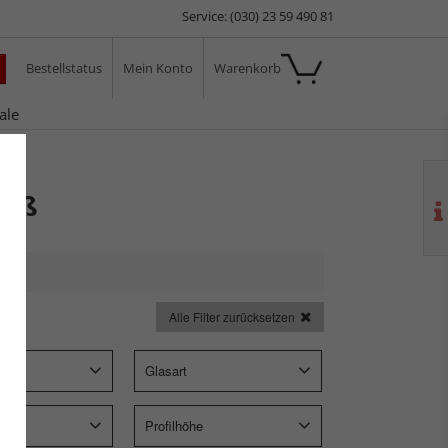
Service: (030) 23 59 490 81
Bestellstatus
Mein Konto
Warenkorb
ale
eiß
Alle Filter zurücksetzen
Glasart
Profilhöhe