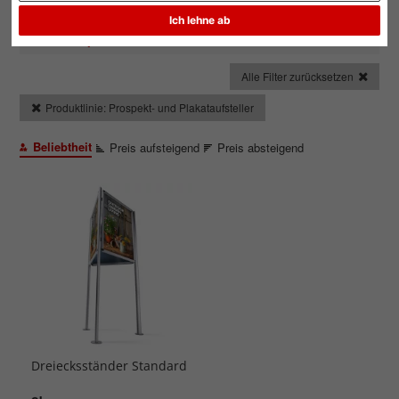
Ich lehne ab
Alle Filter zurücksetzen
Produktlinie: Prospekt- und Plakataufsteller
Beliebtheit
Preis aufsteigend
Preis absteigend
Dreiecksständer Standard