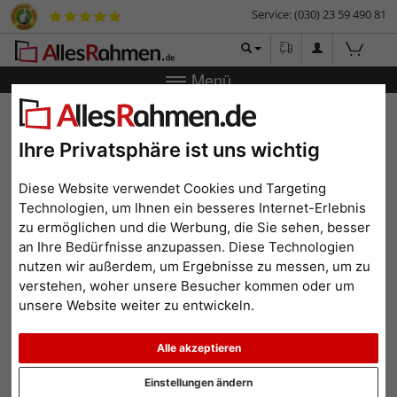
Service: (030) 23 59 490 81
Menü
Bilderrahmen-Shop
Marken
Showdown Display
Filterergebnis
Ihre Privatsphäre ist uns wichtig
Prospekt- und
Diese Website verwendet Cookies und Targeting
Plakataufsteller von display
Technologien, um Ihnen ein besseres Internet-Erlebnis
zu ermöglichen und die Werbung, die Sie sehen, besser
Die Marke display hat sich schon seit geraumer Zeit auf die
an Ihre Bedürfnisse anzupassen. Diese Technologien
professionellen Präsentationshilfen für Poster, Flyer und andere
nutzen wir außerdem, um Ergebnisse zu messen, um zu
Werbemittel spezialisiert. Oberste Priorität haben bei dieser Marke
verstehen, woher unsere Besucher kommen oder um
deshalb solide Verarbeitung und schnittiges Design. Das sind
nämlich die beiden Eigenschaften auf welche es beim
unsere Website weiter zu entwickeln.
professionellen Gebrauch aller Art von Rahmen ankommt. In dieser
Kategorie finden Sie insbesondere Aufsteller für das professionelle
Alle akzeptieren
Präsentieren von Postern und Prospekten.
weiterlesen...
Einstellungen ändern