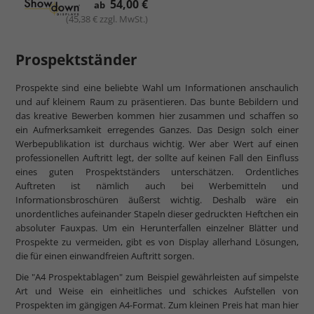
54,00 €
ab
(45,38 € zzgl. MwSt.)
Prospektständer
Prospekte sind eine beliebte Wahl um Informationen anschaulich
und auf kleinem Raum zu präsentieren. Das bunte Bebildern und
das kreative Bewerben kommen hier zusammen und schaffen so
ein Aufmerksamkeit erregendes Ganzes. Das Design solch einer
Werbepublikation ist durchaus wichtig. Wer aber Wert auf einen
professionellen Auftritt legt, der sollte auf keinen Fall den Einfluss
eines guten Prospektständers unterschätzen. Ordentliches
Auftreten ist nämlich auch bei Werbemitteln und
Informationsbroschüren äußerst wichtig. Deshalb wäre ein
unordentliches aufeinander Stapeln dieser gedruckten Heftchen ein
absoluter Fauxpas. Um ein Herunterfallen einzelner Blätter und
Prospekte zu vermeiden, gibt es von Display allerhand Lösungen,
die für einen einwandfreien Auftritt sorgen.
Die "A4 Prospektablagen" zum Beispiel gewährleisten auf simpelste
Art und Weise ein einheitliches und schickes Aufstellen von
Prospekten im gängigen A4-Format. Zum kleinen Preis hat man hier