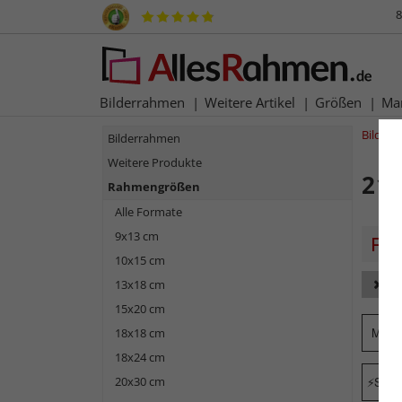
8
Bilderrahmen
Weitere Artikel
Größen
Ma
Bilder
Bilderrahmen
Weitere Produkte
21x
Rahmengrößen
Alle Formate
9x13 cm
10x15 cm
13x18 cm
Fa
15x20 cm
Mark
18x18 cm
18x24 cm
20x30 cm
Schne