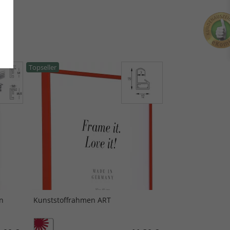
Topseller
n
Kunststoffrahmen ART