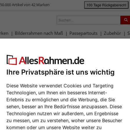
50.000 Artikel von 42 Marken
100 Tage Rückgaberecht
rken
Bilderrahmen nach Maß
Passepartouts
Zubehör
S
rahmen-Shop
Rahmengrößen
21x29,7 cm (A4)
Filterergebnis
29,7 cm (A4)
Ihre Privatsphäre ist uns wichtig
Diese Website verwendet Cookies und Targeting
rbe: Rot
Technologien, um Ihnen ein besseres Internet-
Erlebnis zu ermöglichen und die Werbung, die Sie
sehen, besser an Ihre Bedürfnisse anzupassen. Diese
e
Farbe
Rahmenty
Technologien nutzen wir außerdem, um Ergebnisse
zu messen, um zu verstehen, woher unsere Besucher
lle Lieferung
Merkmal
Profilbreite
kommen oder um unsere Website weiter zu