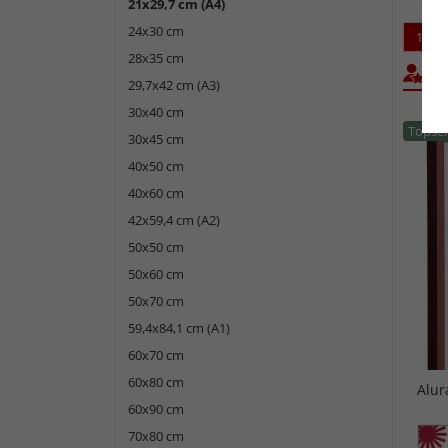
21x29,7 cm (A4)
24x30 cm
1
28x35 cm
Bel
29,7x42 cm (A3)
30x40 cm
Topsel
30x45 cm
40x50 cm
40x60 cm
42x59,4 cm (A2)
50x50 cm
50x60 cm
50x70 cm
59,4x84,1 cm (A1)
60x70 cm
60x80 cm
Alur
60x90 cm
70x80 cm