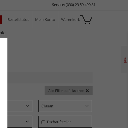
Service: (030) 23 59 490 81
Bestellstatus
Mein Konto
Warenkorb
ale
Alle Filter zurücksetzen
p
Glasart
Tischaufsteller