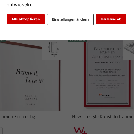
entwickeln.
2
3
...
5
>
Alle akzeptieren
Ich lehne ab
Einstellungen ändern
iebtheit
Preis aufsteigend
Preis absteigend
ler
Topseller
ahmen Econ eckig
New Lifestyle Kunststoffrahme