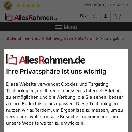
Service: (030) 23 59 490 81
Menü
Bilderrahmen-Shop
Rahmengrößen
30x40 cm
Filterergebnis
30x40 cm
Ihre Privatsphäre ist uns wichtig
Diese Website verwendet Cookies und Targeting
Farbe: Grau
Alle Filter zurücksetzen
Technologien, um Ihnen ein besseres Internet-Erlebnis
zu ermöglichen und die Werbung, die Sie sehen, besser
1
2
3
...
9
>
an Ihre Bedürfnisse anzupassen. Diese Technologien
Beliebtheit
Preis aufsteigend
Preis absteigend
nutzen wir außerdem, um Ergebnisse zu messen, um zu
verstehen, woher unsere Besucher kommen oder um
unsere Website weiter zu entwickeln.
Topseller
Topseller