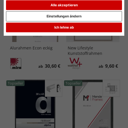
Alle akzeptieren
Einstellungen ändern
Ich lehne ab
Alurahmen Econ eckig
New Lifestyle
Kunststoffrahmen
30,60 €
9,60 €
ab
ab
Topseller
Topseller