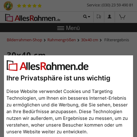
Service: (030) 23 59 490 81
Menü
Bilderrahmen-Shop
Rahmengrößen
30x40 cm
Filterergebnis
30x40 cm
Ihre Privatsphäre ist uns wichtig
Farbe: Natur
Alle Filter zurücksetzen
Diese Website verwendet Cookies und Targeting
Technologien, um Ihnen ein besseres Internet-Erlebnis
1
2
3
...
10
>
zu ermöglichen und die Werbung, die Sie sehen, besser
an Ihre Bedürfnisse anzupassen. Diese Technologien
Beliebtheit
Preis aufsteigend
Preis absteigend
nutzen wir außerdem, um Ergebnisse zu messen, um zu
verstehen, woher unsere Besucher kommen oder um
Topseller
Hausmarke
unsere Website weiter zu entwickeln.