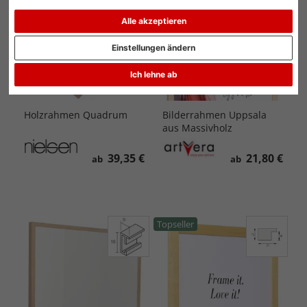
Alle akzeptieren
Einstellungen ändern
Ich lehne ab
Holzrahmen Quadrum
Bilderrahmen Uppsala
aus Massivholz
39,35 €
21,80 €
ab
ab
Topseller