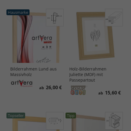
Hausmarke
Bilderrahmen Lund aus
Holz-Bilderrahmen
Massivholz
Juliette (MDF) mit
Passepartout
26,00 €
ab
15,60 €
ab
Topseller
Tipp