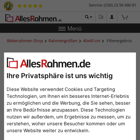
Service: (030) 23 59 490 81
Menü
Bilderrahmen-Shop
Rahmengrößen
40x60 cm
Filterergebnis
40x60 cm
Ihre Privatsphäre ist uns wichtig
Diese Website verwendet Cookies und Targeting
Farbe: Gold
Alle Filter zurücksetzen
Technologien, um Ihnen ein besseres Internet-Erlebnis
zu ermöglichen und die Werbung, die Sie sehen, besser
1
2
3
...
15
>
an Ihre Bedürfnisse anzupassen. Diese Technologien
Beliebtheit
Preis aufsteigend
Preis absteigend
nutzen wir außerdem, um Ergebnisse zu messen, um zu
verstehen, woher unsere Besucher kommen oder um
unsere Website weiter zu entwickeln.
Topseller
Topseller