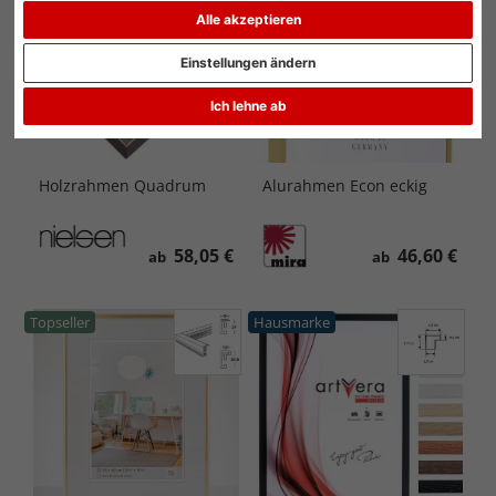
Alle akzeptieren
Einstellungen ändern
Ich lehne ab
Holzrahmen Quadrum
Alurahmen Econ eckig
58,05 €
46,60 €
ab
ab
Topseller
Hausmarke