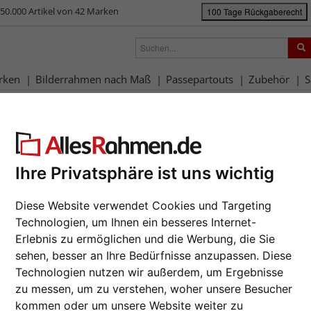
50.000 Artikel von 42 Marken
100 Tage Rückgaberecht
rken
Bilderrahmen nach Maß
Passepartouts
Zubehör
S
rahmen-Shop
Rahmengrößen
40x60 cm
Filterergebnis
x60 cm
Ihre Privatsphäre ist uns wichtig
Diese Website verwendet Cookies und Targeting
rbe: Grün
Technologien, um Ihnen ein besseres Internet-
Erlebnis zu ermöglichen und die Werbung, die Sie
sehen, besser an Ihre Bedürfnisse anzupassen. Diese
e
Farbe
Rahmenty
Technologien nutzen wir außerdem, um Ergebnisse
zu messen, um zu verstehen, woher unsere Besucher
lle Lieferung
Merkmal
% Sale
kommen oder um unsere Website weiter zu