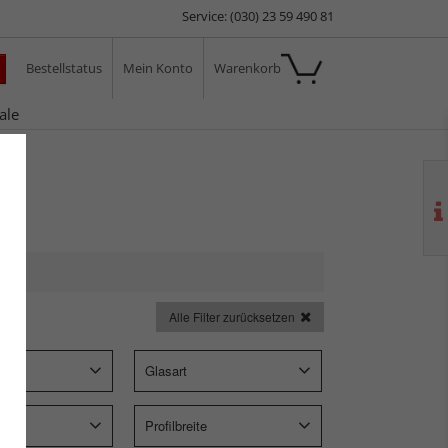
Service: (030) 23 59 490 81
Bestellstatus
Mein Konto
Warenkorb
ale
Alle Filter zurücksetzen
p
Glasart
Profilbreite