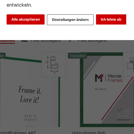
entwickeln.
schaufsteller
Alle akzeptieren
Ich lehne ab
Einstellungen ändern
2
3
4
>
iebtheit
Preis aufsteigend
Preis absteigend
ler
Topseller
tstoffrahmen ART
Holzrahmen Boti