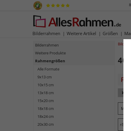
8
Bilderrahmen
Weitere Artikel
Größen
Ma
Bilder
Bilderrahmen
Weitere Produkte
40
Rahmengrößen
Alle Formate
9x13 cm
10x15 cm
13x18 cm
Fa
15x20 cm
Mark
18x18 cm
18x24 cm
20x30 cm
Schne