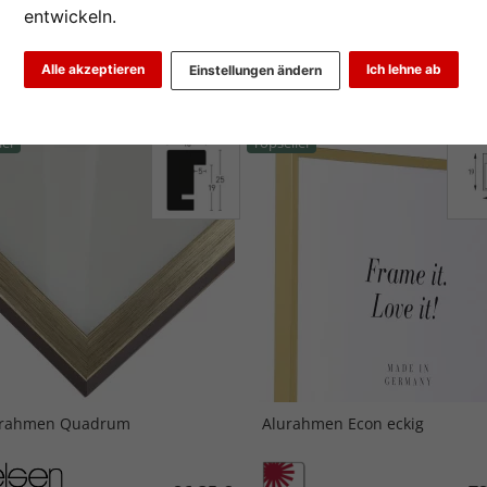
entwickeln.
2
3
...
12
>
Alle akzeptieren
Ich lehne ab
Einstellungen ändern
iebtheit
Preis aufsteigend
Preis absteigend
ler
Topseller
zrahmen Quadrum
Alurahmen Econ eckig