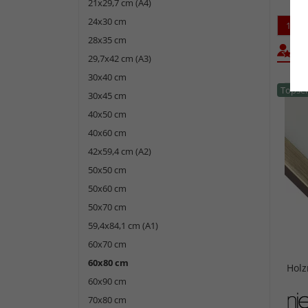
21x29,7 cm (A4)
24x30 cm
1
28x35 cm
Bel
29,7x42 cm (A3)
30x40 cm
Topsel
30x45 cm
40x50 cm
40x60 cm
42x59,4 cm (A2)
50x50 cm
50x60 cm
50x70 cm
59,4x84,1 cm (A1)
60x70 cm
60x80 cm
Hol
60x90 cm
70x80 cm