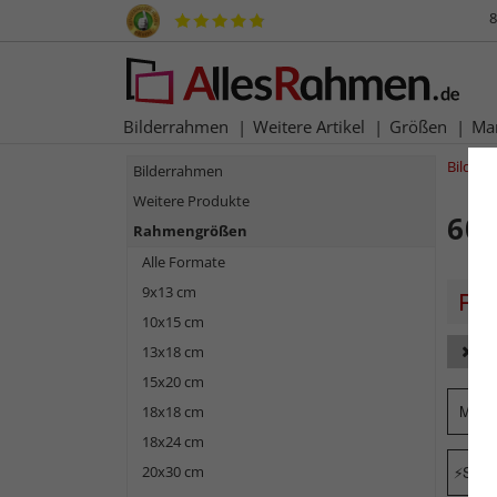
8
Bilderrahmen
Weitere Artikel
Größen
Ma
Bilder
Bilderrahmen
Weitere Produkte
60
Rahmengrößen
Alle Formate
9x13 cm
10x15 cm
13x18 cm
Fa
15x20 cm
Mark
18x18 cm
18x24 cm
20x30 cm
Schne