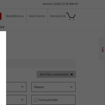
Service: (030) 23 59 490 81
Bestellstatus
Mein Konto
Warenkorb
ale
Alle Filter zurücksetzen
p
Glasart
Tischaufsteller