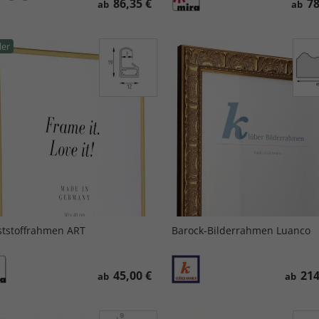
86,35 €
78
ab
ab
ler
tstoffrahmen ART
Barock-Bilderrahmen Luanco
45,00 €
214
ab
ab