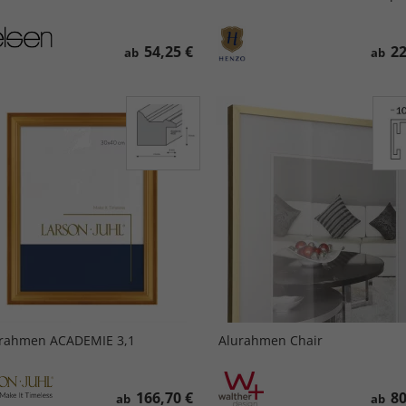
54,25 €
22
ab
ab
zrahmen ACADEMIE 3,1
Alurahmen Chair
166,70 €
80
ab
ab