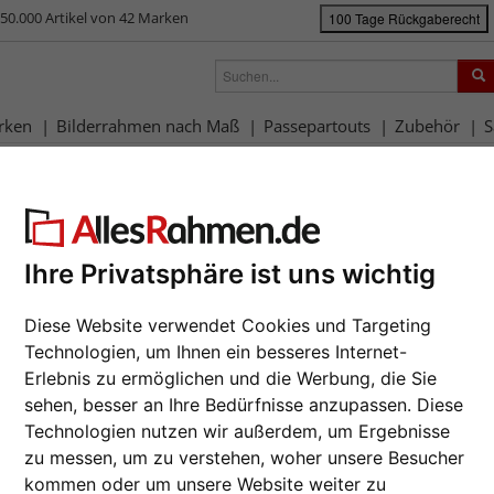
50.000 Artikel von 42 Marken
100 Tage Rückgaberecht
rken
Bilderrahmen nach Maß
Passepartouts
Zubehör
S
rahmen-Shop
Rahmengrößen
60x80 cm
Filterergebnis
x80 cm
Ihre Privatsphäre ist uns wichtig
Diese Website verwendet Cookies und Targeting
rbe: Gold
Technologien, um Ihnen ein besseres Internet-
Erlebnis zu ermöglichen und die Werbung, die Sie
sehen, besser an Ihre Bedürfnisse anzupassen. Diese
e
Farbe
Rahmenty
Technologien nutzen wir außerdem, um Ergebnisse
zu messen, um zu verstehen, woher unsere Besucher
lle Lieferung
Merkmal
Profilbreite
kommen oder um unsere Website weiter zu