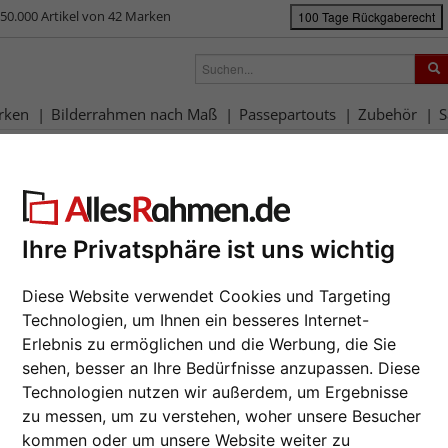
50.000 Artikel von 42 Marken
100 Tage Rückgaberecht
rken
Bilderrahmen nach Maß
Passepartouts
Zubehör
S
rahmen-Shop
Rahmengrößen
60x80 cm
Filterergebnis
x80 cm
Ihre Privatsphäre ist uns wichtig
Diese Website verwendet Cookies und Targeting
rbe: Weiß
Technologien, um Ihnen ein besseres Internet-
Erlebnis zu ermöglichen und die Werbung, die Sie
sehen, besser an Ihre Bedürfnisse anzupassen. Diese
e
Farbe
Rahmenty
Technologien nutzen wir außerdem, um Ergebnisse
zu messen, um zu verstehen, woher unsere Besucher
lle Lieferung
Merkmal
% Sale
kommen oder um unsere Website weiter zu