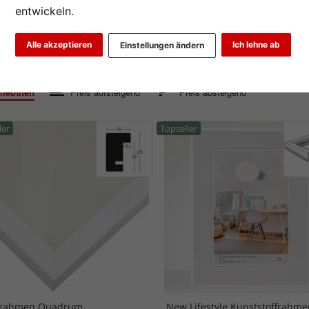
entwickeln.
schaufsteller
Alle akzeptieren
Ich lehne ab
Einstellungen ändern
2
3
...
12
>
iebtheit
Preis aufsteigend
Preis absteigend
ler
Topseller
zrahmen Quadrum
New Lifestyle Kunststoffrahme