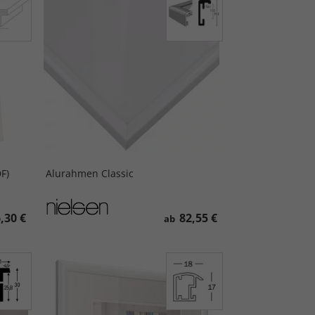
F)
Alurahmen Classic
,30 €
82,55 €
ab