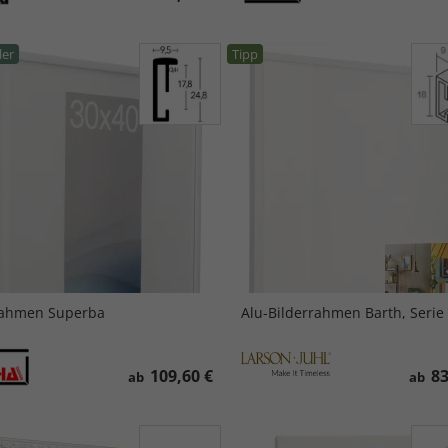
ler
Tipp
rahmen Superba
Alu-Bilderrahmen Barth, Serie
109,60 €
83
ab
ab