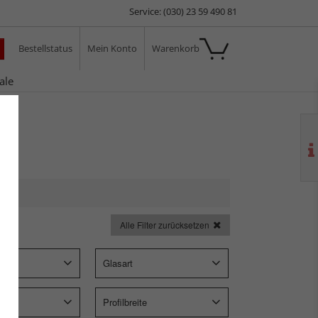
Service: (030) 23 59 490 81
Bestellstatus
Mein Konto
Warenkorb
ale
Alle Filter zurücksetzen
p
Glasart
Profilbreite