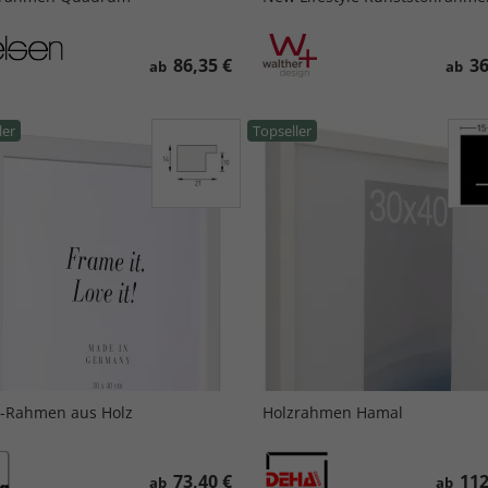
86,35 €
36
ab
ab
ler
Topseller
-Rahmen aus Holz
Holzrahmen Hamal
73,40 €
112
ab
ab