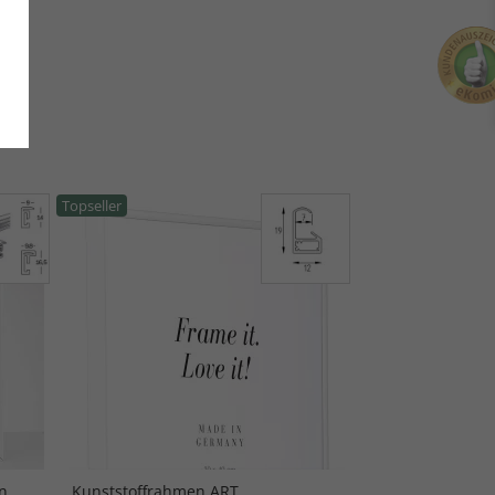
Topseller
n
Kunststoffrahmen ART