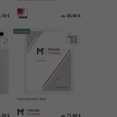
,10 €
45,00 €
ab
Topseller
Holzrahmen Boti
,50 €
71,60 €
ab