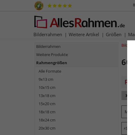
8
Bilderrahmen
Weitere Artikel
Größen
Ma
Bilder
Bilderrahmen
Weitere Produkte
60
Rahmengrößen
Alle Formate
9x13 cm
10x15 cm
13x18 cm
Fa
15x20 cm
Mark
18x18 cm
18x24 cm
20x30 cm
Schne