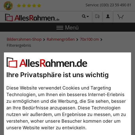
Service: (030) 23 59 490 81
Menü
Bilderrahmen-Shop
Rahmengrößen
70x100 cm
Filterergebnis
70x100 cm
Ihre Privatsphäre ist uns wichtig
Diese Website verwendet Cookies und Targeting
Farbe: Grau
Alle Filter zurücksetzen
Technologien, um Ihnen ein besseres Internet-Erlebnis
zu ermöglichen und die Werbung, die Sie sehen, besser
1
2
3
...
5
>
an Ihre Bedürfnisse anzupassen. Diese Technologien
nutzen wir außerdem, um Ergebnisse zu messen, um zu
Beliebtheit
Preis aufsteigend
Preis absteigend
verstehen, woher unsere Besucher kommen oder um
unsere Website weiter zu entwickeln.
Topseller
Hausmarke