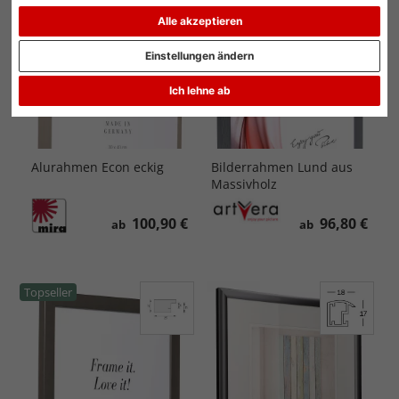
Alle akzeptieren
Einstellungen ändern
Ich lehne ab
Alurahmen Econ eckig
Bilderrahmen Lund aus
Massivholz
100,90 €
96,80 €
ab
ab
Topseller