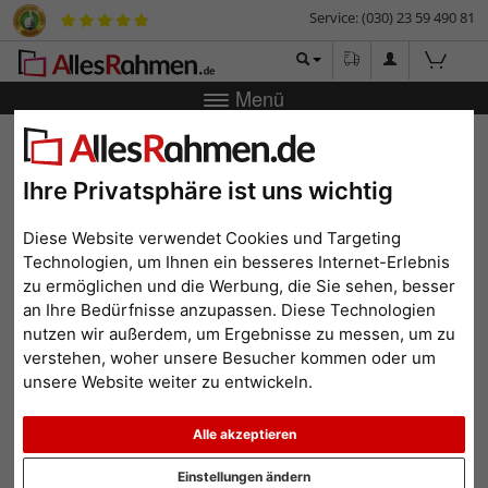
Service: (030) 23 59 490 81
Menü
Bilderrahmen-Shop
Rahmengrößen
70x100 cm
Filterergebnis
Ihre Privatsphäre ist uns wichtig
70x100 cm
Diese Website verwendet Cookies und Targeting
Technologien, um Ihnen ein besseres Internet-Erlebnis
zu ermöglichen und die Werbung, die Sie sehen, besser
an Ihre Bedürfnisse anzupassen. Diese Technologien
Farbe: Lila-Violett
Alle Filter zurücksetzen
nutzen wir außerdem, um Ergebnisse zu messen, um zu
verstehen, woher unsere Besucher kommen oder um
Beliebtheit
Preis aufsteigend
Preis absteigend
unsere Website weiter zu entwickeln.
Alle akzeptieren
Einstellungen ändern