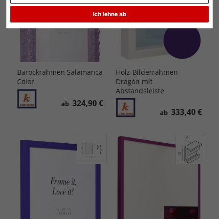
Ich lehne ab
Barockrahmen Salamanca
Holz-Bilderrahmen
Color
Dragón mit
Abstandsleiste
324,90 €
ab
333,40 €
ab