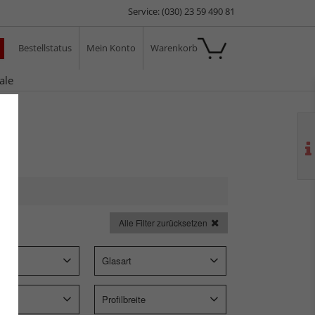
Service: (030) 23 59 490 81
Bestellstatus
Mein Konto
Warenkorb
ale
Alle Filter zurücksetzen
p
Glasart
Profilbreite