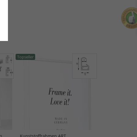
Topseller
n
Kunststoffrahmen ART