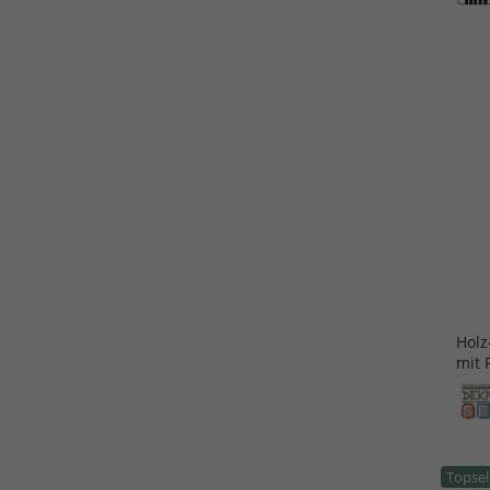
Holz
mit 
Topsel