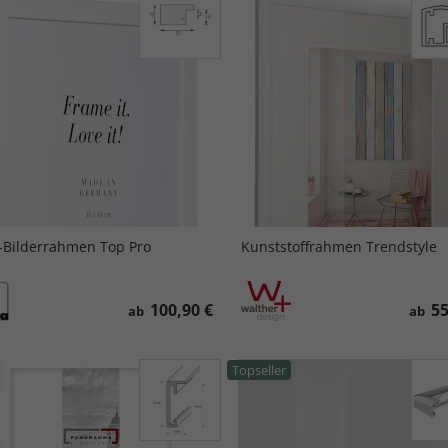
-Bilderrahmen Top Pro
Kunststoffrahmen Trendstyle
100,90 €
55
ab
ab
Topseller