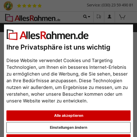
Service: (030) 23 59 490 81
Menü
Bilderrahmen-Shop
Rahmengrößen
84,1x118,9 cm (A0)
Ihre Privatsphäre ist uns wichtig
Filterergebnis
84,1x118,9 cm (A0)
Diese Website verwendet Cookies und Targeting
Technologien, um Ihnen ein besseres Internet-Erlebnis
zu ermöglichen und die Werbung, die Sie sehen, besser
an Ihre Bedürfnisse anzupassen. Diese Technologien
nutzen wir außerdem, um Ergebnisse zu messen, um zu
Farbe: Eiche
Alle Filter zurücksetzen
verstehen, woher unsere Besucher kommen oder um
unsere Website weiter zu entwickeln.
Beliebtheit
Preis aufsteigend
Preis absteigend
Alle akzeptieren
Topseller
Einstellungen ändern