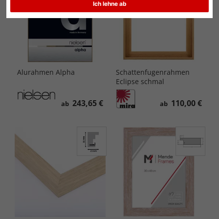
Ich lehne ab
Alurahmen Alpha
Schattenfugenrahmen
Eclipse schmal
243,65 €
110,00 €
ab
ab