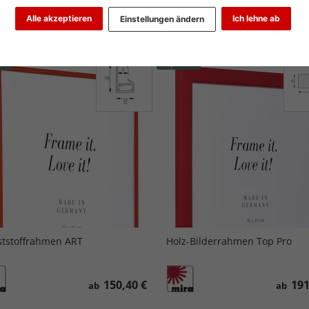
Alle akzeptieren
Ich lehne ab
Einstellungen ändern
iebtheit
Preis aufsteigend
Preis absteigend
ler
Topseller
tstoffrahmen ART
Holz-Bilderrahmen Top Pro
150,40 €
191
ab
ab