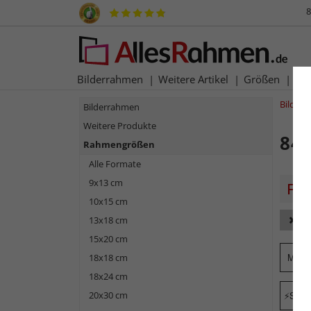
8
Bilderrahmen
Weitere Artikel
Größen
Ma
Bilder
Bilderrahmen
Weitere Produkte
84,
Rahmengrößen
Alle Formate
9x13 cm
10x15 cm
13x18 cm
Fa
15x20 cm
Mark
18x18 cm
18x24 cm
20x30 cm
Schne