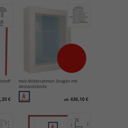
stoff
Holz-Bilderrahmen Dragón mit
Abstandsleiste
,20 €
436,10 €
ab