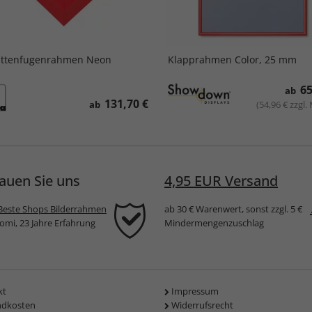
attenfugenrahmen Neon
Klapprahmen Color, 25 mm
65
ab
131,70 €
ab
(54,96 € zzgl.
auen Sie uns
4,95 EUR Versand
Beste Shops Bilderrahmen
ab 30 € Warenwert, sonst zzgl. 5 €
komi, 23 Jahre Erfahrung
Mindermengenzuschlag
kt
Impressum
ndkosten
Widerrufsrecht