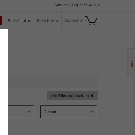
Service: (030) 23 59 490 81
Bestellstatus
Mein Konto
Warenkorb
ale
Alle Filter zurücksetzen
p
Glasart