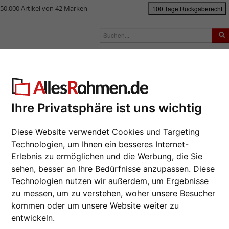
50.000 Artikel von 42 Marken
100 Tage Rückgaberecht
rken
Bilderrahmen nach Maß
Passepartouts
Zubehör
S
rahmen-Shop
Rahmengrößen
84,1x118,9 cm (A0)
Filterergebnis
1x118,9 cm (A0)
Ihre Privatsphäre ist uns wichtig
Diese Website verwendet Cookies und Targeting
Technologien, um Ihnen ein besseres Internet-
Erlebnis zu ermöglichen und die Werbung, die Sie
rbe: Rot
sehen, besser an Ihre Bedürfnisse anzupassen. Diese
Technologien nutzen wir außerdem, um Ergebnisse
e
Farbe
Rahmenty
zu messen, um zu verstehen, woher unsere Besucher
kommen oder um unsere Website weiter zu
entwickeln.
lle Lieferung
Profilbreite