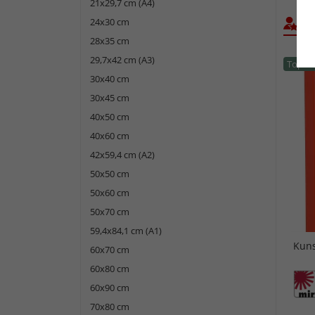
21x29,7 cm (A4)
24x30 cm
Bel
28x35 cm
29,7x42 cm (A3)
Topsel
30x40 cm
30x45 cm
40x50 cm
40x60 cm
42x59,4 cm (A2)
50x50 cm
50x60 cm
50x70 cm
59,4x84,1 cm (A1)
Kuns
60x70 cm
60x80 cm
60x90 cm
70x80 cm