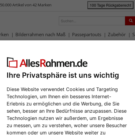
50.000 Artikel von 42 Marken
100 Tage Rückgaberecht
rken
Bilderrahmen nach Maß
Passepartouts
Zubehör
S
rahmen-Shop
Rahmengrößen
84,1x118,9 cm (A0)
Filterergebnis
1x118,9 cm (A0)
Ihre Privatsphäre ist uns wichtig
Diese Website verwendet Cookies und Targeting
rbe: Weiß
Technologien, um Ihnen ein besseres Internet-
Erlebnis zu ermöglichen und die Werbung, die Sie
sehen, besser an Ihre Bedürfnisse anzupassen. Diese
e
Farbe
Rahmenty
Technologien nutzen wir außerdem, um Ergebnisse
zu messen, um zu verstehen, woher unsere Besucher
lle Lieferung
Profilbreite
Tischauf
kommen oder um unsere Website weiter zu