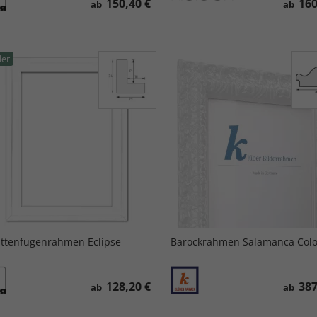
150,40 €
160
ab
ab
ler
ttenfugenrahmen Eclipse
Barockrahmen Salamanca Colo
128,20 €
387
ab
ab