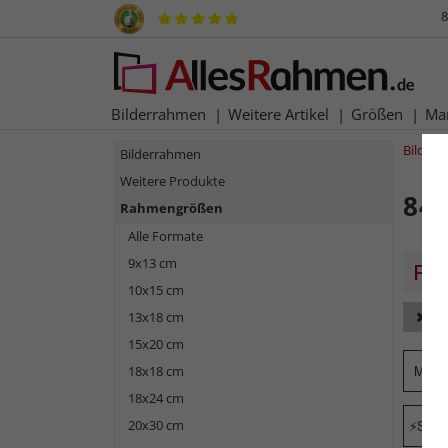
8
Bilderrahmen
Weitere Artikel
Größen
Ma
Bilder
Bilderrahmen
Weitere Produkte
84,
Rahmengrößen
Alle Formate
9x13 cm
10x15 cm
13x18 cm
Fa
15x20 cm
Mark
18x18 cm
18x24 cm
20x30 cm
Schne