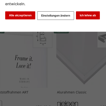
entwickeln.
2
3
>
Alle akzeptieren
Ich lehne ab
Einstellungen ändern
iebtheit
Preis aufsteigend
Preis absteigend
ler
Topseller
tstoffrahmen ART
Alurahmen Classic