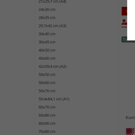
21x29,7 cm (A4)
24x30 cm
1
28x35 cm
Bel
29,7x42 cm (A3)
30x40 cm
Topsel
30x45 cm
40x50 cm
40x60 cm
42x59,4 cm (A2)
50x50 cm
50x60 cm
50x70 cm
59,4x84,1 cm (A1)
60x70 cm
60x80 cm
Kuns
60x90 cm
70x80 cm