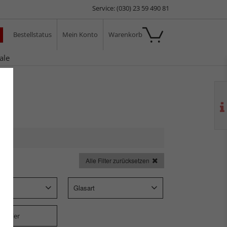
Service: (030) 23 59 490 81
Bestellstatus
Mein Konto
Warenkorb
ale
Alle Filter zurücksetzen
p
Glasart
steller