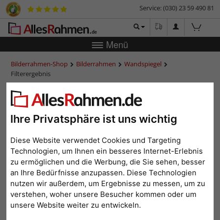
Service: (030) 23 59 490 81
Menü
Bilderrahmen-Shop
Bilderrahmen
Wandspiegel
Filterergebnis
Wandspiegel aus Holz
Ihre Privatsphäre ist uns wichtig
Diese Website verwendet Cookies und Targeting
Material: Holz
Alle Filter zurücksetzen
Technologien, um Ihnen ein besseres Internet-Erlebnis
zu ermöglichen und die Werbung, die Sie sehen, besser
an Ihre Bedürfnisse anzupassen. Diese Technologien
<
1
2
3
4
...
7
>
nutzen wir außerdem, um Ergebnisse zu messen, um zu
Beliebtheit
Preis aufsteigend
Preis absteigend
verstehen, woher unsere Besucher kommen oder um
unsere Website weiter zu entwickeln.