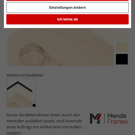
Einstellungen ändern
Ich lehne ab
Weitere Artikelbilder:
Da wir die Bilderrahmen direkt durch den
Hersteller ausliefern lassen, sind innerhalb
eines Auftrags nur Artikel eines Herstellers
möglich.