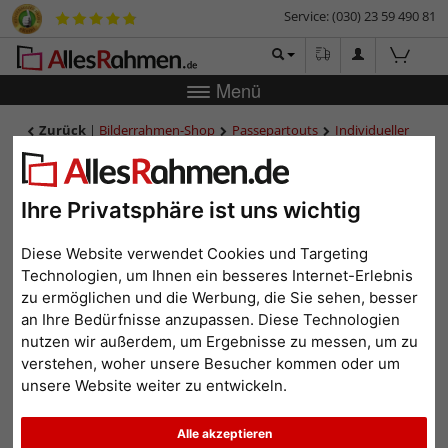
Service: (030) 23 59 490 81
Menü
Zurück
|
Bilderrahmen-Shop
Passepartouts
Individueller
Ausschnitt
2,3 mm Passepartout mit individuellem Ausschnitt
2,3 mm Passepartout mit
individuellem Ausschnitt
Ihre Privatsphäre ist uns wichtig
Bilder
Vorschau
Diese Website verwendet Cookies und Targeting
Technologien, um Ihnen ein besseres Internet-Erlebnis
zu ermöglichen und die Werbung, die Sie sehen, besser
an Ihre Bedürfnisse anzupassen. Diese Technologien
nutzen wir außerdem, um Ergebnisse zu messen, um zu
verstehen, woher unsere Besucher kommen oder um
unsere Website weiter zu entwickeln.
Alle akzeptieren