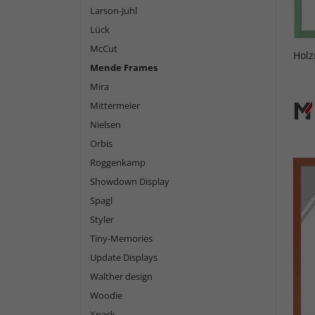
Larson-Juhl
Lück
McCut
Holz
Mende Frames
Mira
Mittermeier
Nielsen
Orbis
Roggenkamp
Showdown Display
Spagl
Styler
Tiny-Memories
Update Displays
Walther design
Woodie
Xpack