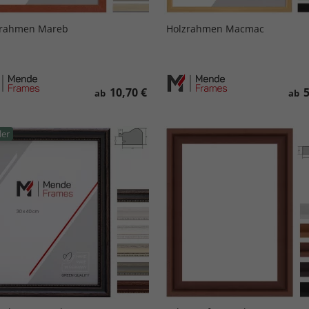
zrahmen Mareb
Holzrahmen Macmac
10,70 €
5
ab
ab
ler