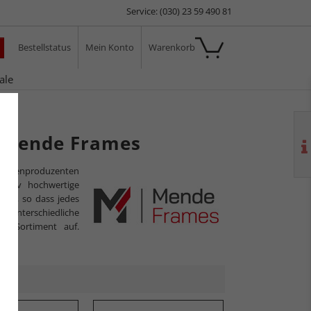
Service: (030) 23 59 490 81
Bestellstatus
Mein Konto
Warenkorb
ale
n Mende Frames
Rahmenproduzenten
tativ hochwertige
ung, so dass jedes
as unterschiedliche
as Sortiment auf.