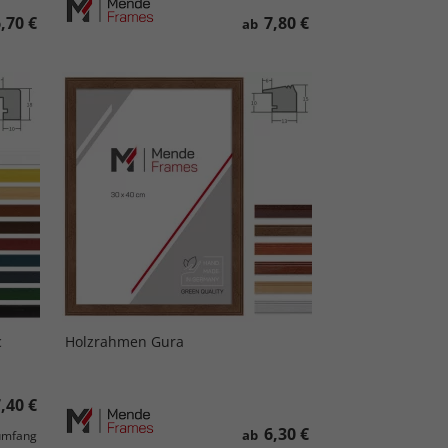
,70 €
7,80 €
ab
c
Holzrahmen Gura
,40 €
6,30 €
ab
dumfang