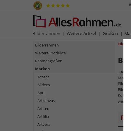
8
Bilderrahmen
Weitere Artikel
Größen
Ma
Bilder
Bilderrahmen
Weitere Produkte
Bi
Rahmengrößen
Marken
„Der p
Accent
Mende 
Bilder
Alldeco
Bildfor
April
Kunden
Artcanvas
weiterle
Artiteq
Artfilia
Artvera