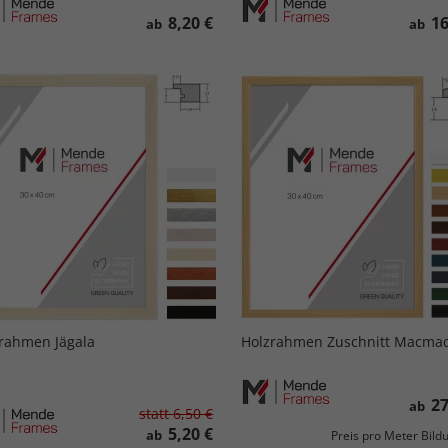
8,20 €
16
ab
ab
rahmen Jägala
Holzrahmen Zuschnitt Macma
27
ab
statt
6,50 €
5,20 €
ab
Preis pro Meter Bil