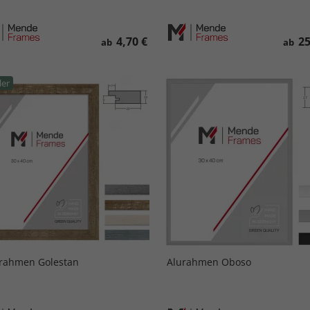
4,70 €
25
ab
ab
ler
rahmen Golestan
Alurahmen Oboso