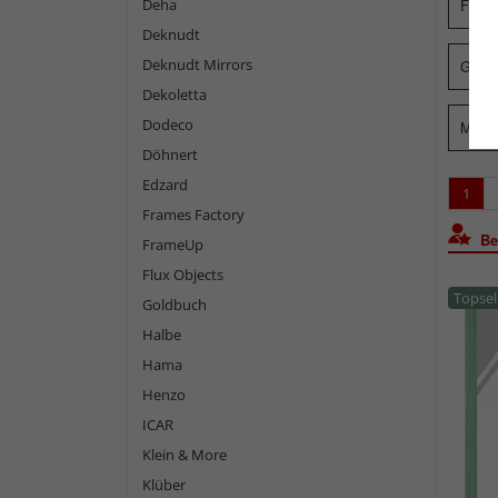
Deha
Form
Deknudt
Deknudt Mirrors
Glasa
Dekoletta
Dodeco
Mater
Döhnert
Edzard
1
Frames Factory
Bel
FrameUp
Flux Objects
Topsel
Goldbuch
Halbe
Hama
Henzo
ICAR
Klein & More
Klüber