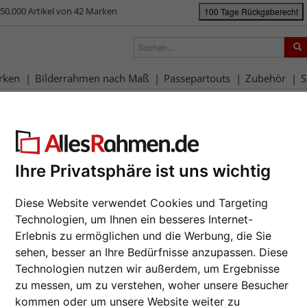
50.000 Artikel von 42 Marken
100 Tage Rückgaberecht
rken
Bilderrahmen nach Maß
Passepartouts
Zubehör
S
rahmen-Shop
Marken
Mende Frames
lderrahmen & Passepartouts vo
Ihre Privatsphäre ist uns wichtig
assende Rahmen für Ihre Ideen“. So lautet das Motto des deutschen 
Frames. Der Hersteller hat in diesem Sinne einiges zu bieten: quali
rahmen aus den Materialien Holz und Aluminium. Auftragsbezogene Fertig
Diese Website verwendet Cookies und Targeting
mat richtig gerahmt wird. Ein hervorragendes Preis-Leistungsverhältnis, d
Technologien, um Ihnen ein besseres Internet-
wünsche bedient. Dabei lockern die bunten Motiv-Passepartouts d
Erlebnis zu ermöglichen und die Werbung, die Sie
sen...
sehen, besser an Ihre Bedürfnisse anzupassen. Diese
Technologien nutzen wir außerdem, um Ergebnisse
zu messen, um zu verstehen, woher unsere Besucher
kommen oder um unsere Website weiter zu