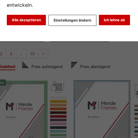
at
Produkttyp
Farbe
entwickeln.
rt
Maßanfertigung
% Sale
Alle akzeptieren
Ich lehne ab
Einstellungen ändern
ial
Produktlinie
2
3
...
15
>
iebtheit
Preis aufsteigend
Preis absteigend
ler