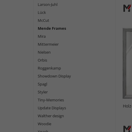
Larson-Juhl
Lück
McCut
Mende Frames
Mira
Mittermeier
Nielsen
Orbis
Roggenkamp
Showdown Display
Spagl
Styler
Tiny-Memories
Holz
Update Displays
Walther design
Woodie
Xpack