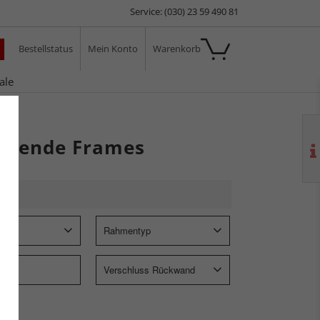
Service: (030) 23 59 490 81
Bestellstatus
Mein Konto
Warenkorb
ale
n Mende Frames
Rahmentyp
Verschluss Rückwand