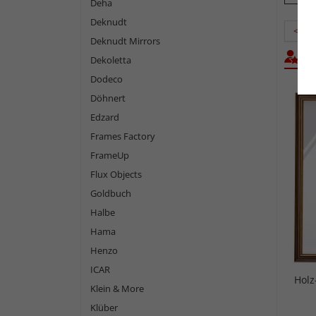
Deha
Deknudt
<
Deknudt Mirrors
Dekoletta
Bel
Dodeco
Döhnert
Edzard
Frames Factory
FrameUp
Flux Objects
Goldbuch
Halbe
Hama
Henzo
ICAR
Holz
Klein & More
Klüber