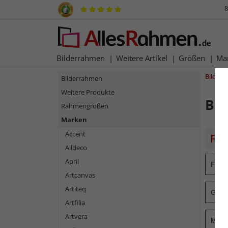
8
Bilderrahmen
Weitere Artikel
Größen
Ma
Bilder
Bilderrahmen
Weitere Produkte
Bi
Rahmengrößen
Marken
Accent
Alldeco
April
Form
Artcanvas
Artiteq
Glasa
Artfilia
Artvera
Mater