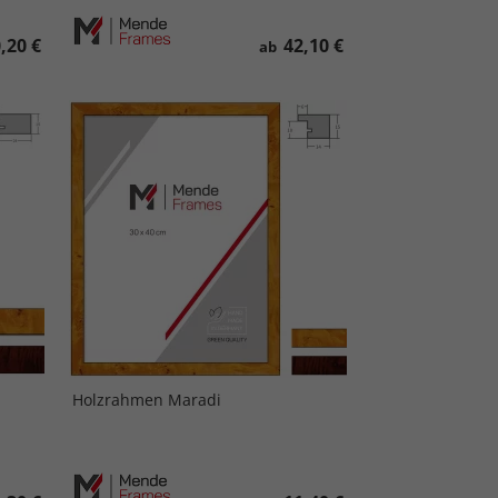
,20 €
42,10 €
ab
Holzrahmen Maradi