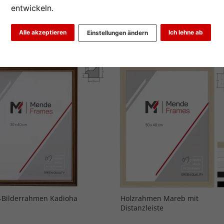
entwickeln.
1
2
3
4
5
...
15
>
Alle akzeptieren
Ich lehne ab
Einstellungen ändern
iebtheit
Preis aufsteigend
Preis absteigend
-Bilderrahmen Kadioha
Holzrahmen Mareb mit
Distanzleiste