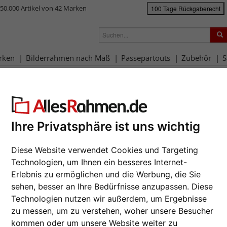
50.000 Artikel von 42 Marken
100 Tage Rückgaberecht
rken
Bilderrahmen nach Maß
Passepartouts
Zubehör
S
rahmen-Shop
Marken
Mende Frames
lderrahmen & Passepartouts vo
Ihre Privatsphäre ist uns wichtig
Diese Website verwendet Cookies und Targeting
Technologien, um Ihnen ein besseres Internet-
at
Produkttyp
Farbe
Erlebnis zu ermöglichen und die Werbung, die Sie
sehen, besser an Ihre Bedürfnisse anzupassen. Diese
rt
Maßanfertigung
% Sale
Technologien nutzen wir außerdem, um Ergebnisse
zu messen, um zu verstehen, woher unsere Besucher
ial
Produktlinie
kommen oder um unsere Website weiter zu