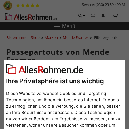
Service: (030) 23 59 490 81
Menü
Bilderrahmen-Shop
Marken
Mende Frames
Filterergebnis
Passepartouts von Mende
Frames
Dass Passepartouts für eine gekonnte Einrahmung von Bildern
sorgen ist bekannt. Man kann aus verschiedenen Farben wählen
Ihre Privatsphäre ist uns wichtig
und dadurch eine elegante Umrandung für Foto oder Kunstwerk
schaffen. Passepartouts können aber noch viel mehr sein, als nur
eine rechteckige Papiereinfassung! Das hat auch Mende Frames
Diese Website verwendet Cookies und Targeting
erkannt und dadurch eine Vielzahl an spielerisch-ausgefallenen
Technologien, um Ihnen ein besseres Internet-Erlebnis
Passepartouts entworfen, die überraschend erfrischend sind.
zu ermöglichen und die Werbung, die Sie sehen, besser
an Ihre Bedürfnisse anzupassen. Diese Technologien
weiterlesen...
nutzen wir außerdem, um Ergebnisse zu messen, um zu
verstehen, woher unsere Besucher kommen oder um