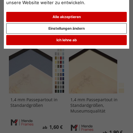
unsere Website weiter zu entwickeln.
Produkttyp: Passepartouts
Alle Filter zurücksetzen
Alle akzeptieren
Beliebtheit
Preis aufsteigend
Preis absteigend
Einstellungen ändern
Ich lehne ab
1,4 mm Passepartout in
1,4 mm Passepartout in
Standardgrößen
Standardgrößen,
Museumsqualität
1,60 €
ab
1,90 €
ab