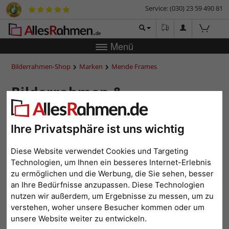
Service: (030) 23 59 490 81
Menü
Bilderrahmen-Shop
Marken
Mende Frames
Bilderrahmen &
Passepartouts von Mende
Frames
Ihre Privatsphäre ist uns wichtig
Diese Website verwendet Cookies und Targeting
Technologien, um Ihnen ein besseres Internet-Erlebnis
zu ermöglichen und die Werbung, die Sie sehen, besser
<
1
2
3
4
5
6
...
15
>
an Ihre Bedürfnisse anzupassen. Diese Technologien
Beliebtheit
Preis aufsteigend
Preis absteigend
nutzen wir außerdem, um Ergebnisse zu messen, um zu
verstehen, woher unsere Besucher kommen oder um
unsere Website weiter zu entwickeln.