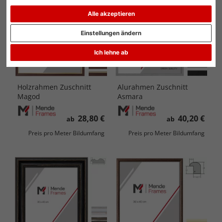
Alle akzeptieren
Einstellungen ändern
Ich lehne ab
Holzrahmen Zuschnitt
Alurahmen Zuschnitt
Magod
Asmara
28,80 €
40,20 €
ab
ab
Preis pro Meter Bildumfang
Preis pro Meter Bildumfang