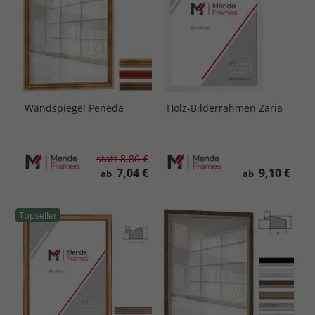
Wandspiegel Peneda
Holz-Bilderrahmen Zaria
statt
8,80 €
7,04 €
9,10 €
ab
ab
Topseller