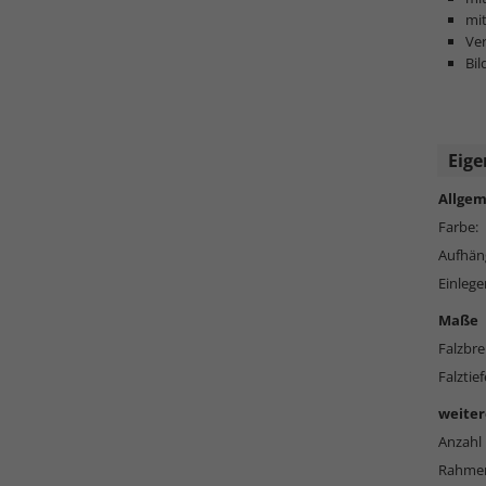
mit
Ve
Bi
Eige
Allgem
Farbe:
Aufhän
Einlege
Maße
Falzbre
Falztief
weiter
Anzahl 
Rahmen