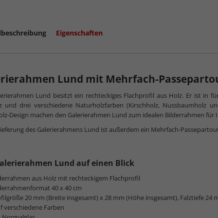
lbeschreibung
Eigenschaften
erierahmen Lund mit Mehrfach-Passeparto
erierahmen Lund besitzt ein rechteckiges Flachprofil aus Holz. Er ist in 
z und drei verschiedene Naturholzfarben (Kirschholz, Nussbaumholz und 
olz-Design machen den Galerierahmen Lund zum idealen Bilderrahmen für 
Lieferung des Galerierahmens Lund ist außerdem ein Mehrfach-Passepartout fü
alerierahmen Lund auf einen Blick
derrahmen aus Holz mit rechteckigem Flachprofil
lderrahmenformat 40 x 40 cm
filgröße 20 mm (Breite insgesamt) x 28 mm (Höhe insgesamt), Falztiefe 24
f verschiedene Farben
t Normalglas