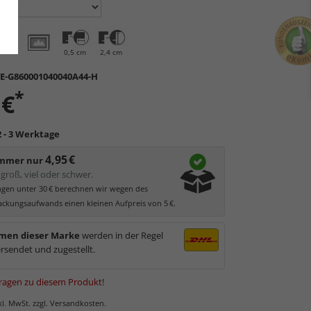
0,5 cm
2,4 cm
E-G860001040040A44-H
*
 €
2 - 3 Werktage
4,95 €
immer nur
groß, viel oder schwer.
ungen unter 30 € berechnen wir wegen des
ckungsaufwands einen kleinen Aufpreis von 5 €.
men dieser Marke
werden in der Regel
rsendet und zugestellt.
ragen zu diesem Produkt
!
nkl. MwSt. zzgl. Versandkosten.