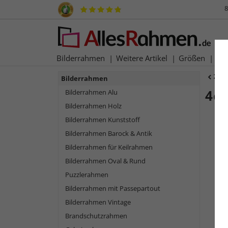
8
Bilderrahmen
Weitere Artikel
Größen
Ma
Zur
Bilderrahmen
4er
Bilderrahmen Alu
Bilderrahmen Holz
Bilderrahmen Kunststoff
Bilderrahmen Barock & Antik
Bilderrahmen für Keilrahmen
Bilderrahmen Oval & Rund
Puzzlerahmen
Bilderrahmen mit Passepartout
Bilderrahmen Vintage
Zurück
Brandschutzrahmen