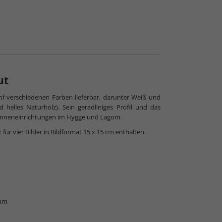
ut
fünf verschiedenen Farben lieferbar, darunter Weiß und
helles Naturholz). Sein geradliniges Profil und das
Inneneinrichtungen im Hygge und Lagom.
r vier Bilder in Bildformat 15 x 15 cm enthalten.
 mm