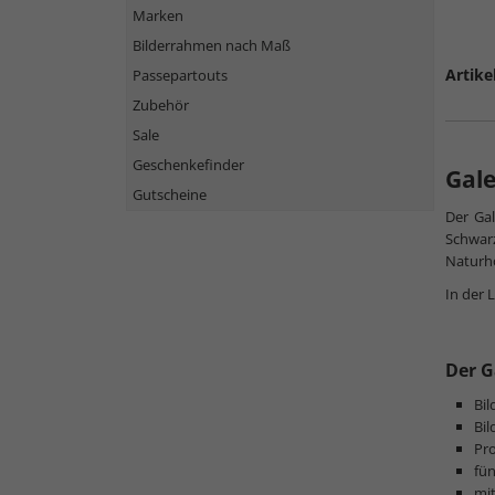
Marken
Bilderrahmen nach Maß
Artike
Passepartouts
Zubehör
Sale
Geschenkefinder
Gal
Gutscheine
Der Gal
Schwar
Naturh
In der 
Der G
Bil
Bi
Pro
fün
mi