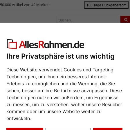
50.000 Artikel von 42 Marken
100 Tage Rückgaberecht
rken
Bilderrahmen nach Maß
Passepartouts
Zubehör
S
ück
|
Bilderrahmen-Shop
Bilderrahmen
4er Galerierahmen Lund, 40x40
 Galerierahmen Lund, 40x40 cm 
Ihre Privatsphäre ist uns wichtig
Da wir die B
Diese Website verwendet Cookies und Targeting
Hersteller au
Technologien, um Ihnen ein besseres Internet-
eines Auftrag
möglich.
Erlebnis zu ermöglichen und die Werbung, die Sie
sehen, besser an Ihre Bedürfnisse anzupassen. Diese
Format wähl
Technologien nutzen wir außerdem, um Ergebnisse
zu messen, um zu verstehen, woher unsere Besucher
Farbe wähle
kommen oder um unsere Website weiter zu
entwickeln.
Weiter
Glasart wähl