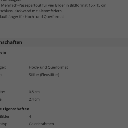
 Mehrfach-Passepartout für vier Bilder in Bildformat 15 x 15 cm
rschluss Rückwand mit Klemmfedern
ldaufhänger für Hoch- und Querformat
nschaften
ein
ger:
Hoch- und Querformat
r:
Stifter (Flexstifter)
ite:
0,5 cm
e:
2,4 cm
e Eigenschaften
Bilder:
4
typ:
Galerierahmen