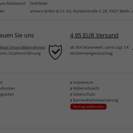
luss Rückwand:
Drehfeder
ler:
artvera GmbH & Co. KG, Rückertstraße 5, DE 10627 Berlin,
auen Sie uns
4,95 EUR Versand
Beste Shops Bilderrahmen
ab 30 € Warenwert, sonst zzgl. 5 €
komi, 23 Jahre Erfahrung
Mindermengenzuschlag
kt
Impressum
ndkosten
Widerrufsrecht
ngsarten
Datenschutz
Barrierefreiheitserklärung
Vertrag widerrufen