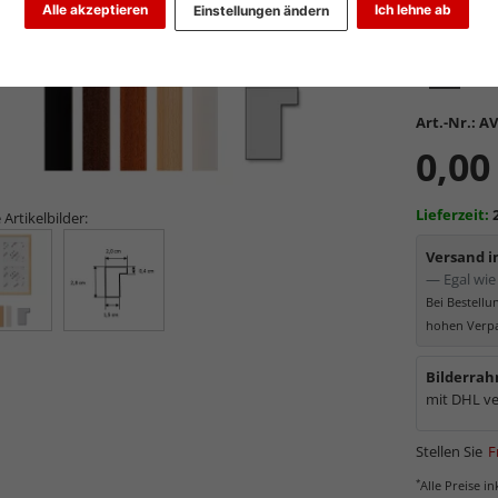
Alle akzeptieren
Ich lehne ab
Einstellungen ändern
Art.-Nr.:
AV
0,00
Lieferzeit:
 Artikelbilder:
Versand 
— Egal wie 
Bei Bestell
hohen Verpa
Bilderrah
mit DHL ve
Stellen Sie
F
*
Alle Preise i