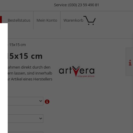
Service: (030) 23 59 490 81
Bestellstatus
Mein Konto
Warenkorb
ale
 cm - 15x15 cm
- 15x15 cm
ilderrahmen direkt durch den
sliefern lassen, sind innerhalb
s nur Artikel eines Herstellers
en:
n:
en: