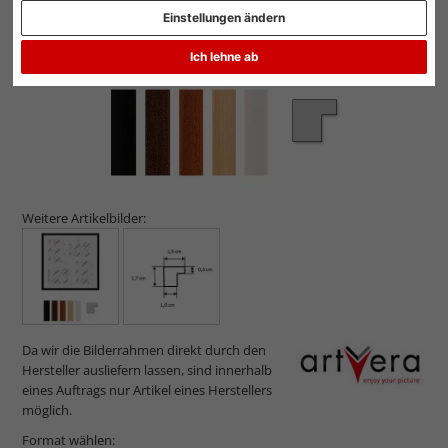
Einstellungen ändern
Ich lehne ab
Weitere Artikelbilder:
Da wir die Bilderrahmen direkt durch den
Hersteller ausliefern lassen, sind innerhalb
eines Auftrags nur Artikel eines Herstellers
möglich.
Format wählen: