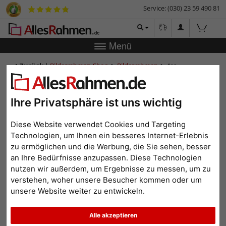
Service: (030) 23 59 490 81
Menü
Zurück
|
Bilderrahmen-Shop
Bilderrahmen
4er
Galerierahmen Uppsala, 50x50 cm - 15x20 cm
4er Galerierahmen Uppsala,
Ihre Privatsphäre ist uns wichtig
50x50 cm - 15x20 cm
Diese Website verwendet Cookies und Targeting
Technologien, um Ihnen ein besseres Internet-Erlebnis
zu ermöglichen und die Werbung, die Sie sehen, besser
an Ihre Bedürfnisse anzupassen. Diese Technologien
nutzen wir außerdem, um Ergebnisse zu messen, um zu
verstehen, woher unsere Besucher kommen oder um
unsere Website weiter zu entwickeln.
Alle akzeptieren
Zurück
Weit