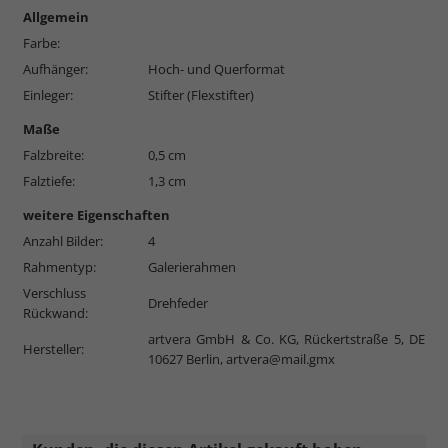
Allgemein
Farbe:
Aufhänger:
Hoch- und Querformat
Einleger:
Stifter (Flexstifter)
Maße
Falzbreite:
0,5 cm
Falztiefe:
1,3 cm
weitere Eigenschaften
Anzahl Bilder:
4
Rahmentyp:
Galerierahmen
Verschluss
Drehfeder
Rückwand:
artvera GmbH & Co. KG, Rückertstraße 5, DE
Hersteller:
10627 Berlin,
artvera@mail.gmx