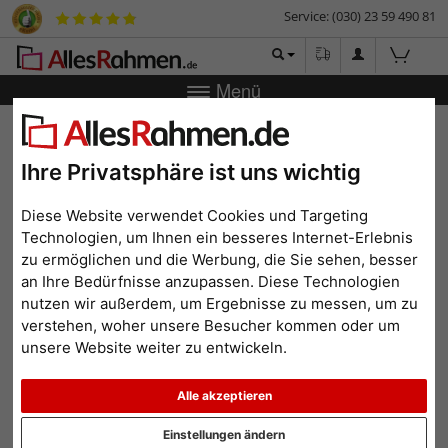
Service: (030) 23 59 490 81
Menü
Zurück
|
Bilderrahmen-Shop
Marken
Nielsen
50 Stück
Schrauben und Dübel (6mm) zur Montage der Wandklemmen
Ihre Privatsphäre ist uns wichtig
50 Stück Schrauben und
Dübel (6mm) zur Montage
Diese Website verwendet Cookies und Targeting
der Wandklemmen
Technologien, um Ihnen ein besseres Internet-Erlebnis
zu ermöglichen und die Werbung, die Sie sehen, besser
an Ihre Bedürfnisse anzupassen. Diese Technologien
nutzen wir außerdem, um Ergebnisse zu messen, um zu
verstehen, woher unsere Besucher kommen oder um
unsere Website weiter zu entwickeln.
Alle akzeptieren
Einstellungen ändern