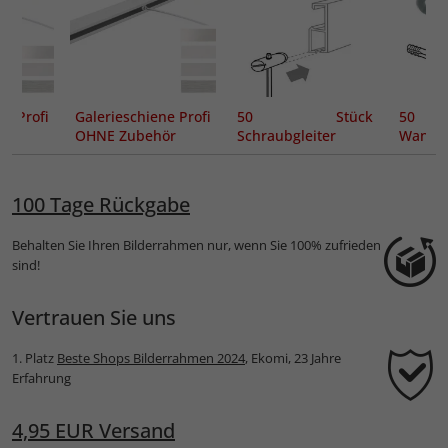
ne Profi
Galerieschiene Profi
50 Stück
50
OHNE Zubehör
Schraubgleiter
Wandk
(max. Tragkraft 7
Unterl
kg)
100 Tage Rückgabe
Behalten Sie Ihren Bilderrahmen nur, wenn Sie 100% zufrieden
sind!
Vertrauen Sie uns
1. Platz
Beste Shops Bilderrahmen 2024
, Ekomi, 23 Jahre
Erfahrung
4,95 EUR Versand