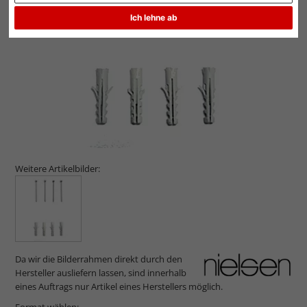
Ich lehne ab
Weitere Artikelbilder:
Da wir die Bilderrahmen direkt durch den
Hersteller ausliefern lassen, sind innerhalb
eines Auftrags nur Artikel eines Herstellers möglich.
Format wählen: