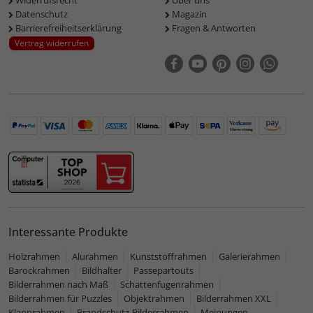
Widerrufsrecht
Über uns
Datenschutz
Magazin
Barrierefreiheitserklärung
Fragen & Antworten
Vertrag widerrufen
Interessante Produkte
Holzrahmen
Alurahmen
Kunststoffrahmen
Galerierahmen
Barockrahmen
Bildhalter
Passepartouts
Bilderrahmen nach Maß
Schattenfugenrahmen
Bilderrahmen für Puzzles
Objektrahmen
Bilderrahmen XXL
Klapprahmen
Brandschutz-Bilderrahmen
Meinungen