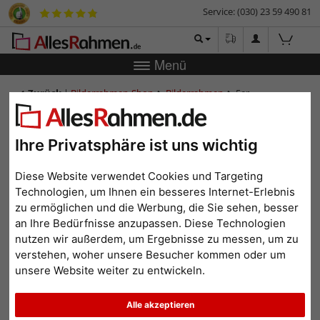
Service: (030) 23 59 490 81
Menü
Zurück
|
Bilderrahmen-Shop
Bilderrahmen
5er
Galerierahmen Uppsala, 23x70 cm - 10x15 cm
5er Galerierahmen Uppsala,
Ihre Privatsphäre ist uns wichtig
23x70 cm - 10x15 cm
Diese Website verwendet Cookies und Targeting
Technologien, um Ihnen ein besseres Internet-Erlebnis
zu ermöglichen und die Werbung, die Sie sehen, besser
an Ihre Bedürfnisse anzupassen. Diese Technologien
nutzen wir außerdem, um Ergebnisse zu messen, um zu
verstehen, woher unsere Besucher kommen oder um
unsere Website weiter zu entwickeln.
Alle akzeptieren
Zurück
Weit