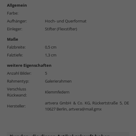
Allgemein
Farbe:
Aufhänger:
Hoch- und Querformat
Einleger:
Stifter (Flexstifter)
Maße
Falzbreite:
0,5 cm
Falztiefe:
1,3 cm
weitere Eigenschaften
Anzahl Bilder:
5
Rahmentyp:
Galerierahmen
Verschluss
Klemmfedern
Rückwand:
artvera GmbH & Co. KG, Rückertstraße 5, DE
Hersteller:
10627 Berlin,
artvera@mail.gmx