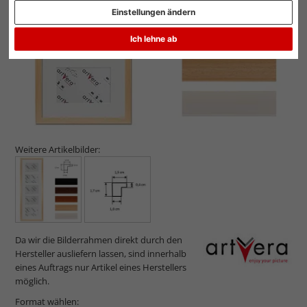
Einstellungen ändern
Ich lehne ab
Weitere Artikelbilder:
Da wir die Bilderrahmen direkt durch den
Hersteller ausliefern lassen, sind innerhalb
eines Auftrags nur Artikel eines Herstellers
möglich.
Format wählen: