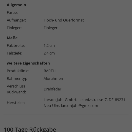
Allgemein
Farbe:
Aufhänger:
Hoch- und Querformat
Einleger:
Einleger
Maße
Falzbreite:
1,2 cm
Falztiefe:
2,4 cm
weitere Eigenschaften
Produktlinie:
BARTH
Rahmentyp:
Alurahmen
Verschluss
Drehfeder
Rückwand:
Larson-Juhl GmbH, Leibnizstrasse 7, DE 89231
Hersteller:
Neu-Ulm,
larsonjuhl@gmx.com
100 Tage Rückgabe