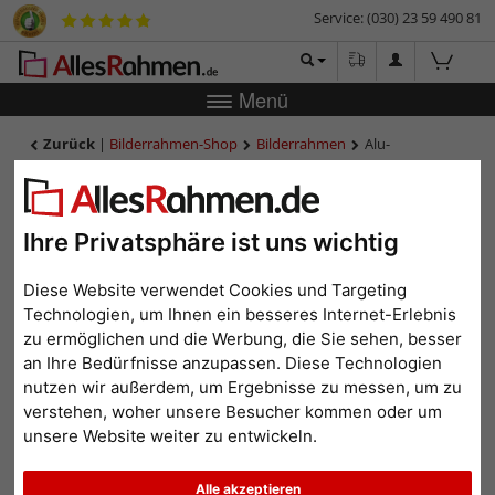
Service: (030) 23 59 490 81
Menü
Zurück
|
Bilderrahmen-Shop
Bilderrahmen
Alu-
Bilderrahmen Barth, Serie 1828 - Maßanfertigung
Alu-Bilderrahmen Barth,
Serie 1828 - Maßanfertigung
Ihre Privatsphäre ist uns wichtig
Diese Website verwendet Cookies und Targeting
Technologien, um Ihnen ein besseres Internet-Erlebnis
zu ermöglichen und die Werbung, die Sie sehen, besser
an Ihre Bedürfnisse anzupassen. Diese Technologien
nutzen wir außerdem, um Ergebnisse zu messen, um zu
verstehen, woher unsere Besucher kommen oder um
unsere Website weiter zu entwickeln.
Alle akzeptieren
Zurück
Weit