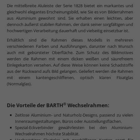
Die mittelbreite Aluleiste der Serie 1828 bietet ein markantes und
gleichwohl elegantes Erscheinungsbild, wie Sie es von Bilderrahmen
aus Aluminium gewohnt sind. Sie erhalten einen leichten, aber
dennoch äußerst stabilen Rahmen, der dank seiner sorgfältigen und
hochwertigen Verarbeitung dauerhaft und vielseitig einsetzbar ist.
Erhältlich sind die Rahmen dieses Modells in mehreren
verschiedenen Farben und Ausführungen, darunter nach Wunsch
auch mit gebürsteter Oberfläche. Zum Schutz des Bildmotives
werden die Rahmen mit einem dicken weißen und säurefreiem
Einlegekarton versehen. Auf diese Weise können keine Schadstoffe
aus der Rückwand aufs Bild gelangen. Geliefert werden die Rahmen
mit einem kantengeschliffenen, optisch klaren Floatglas
(Normalglas).
®
Die Vorteile der BARTH
Wechselrahmen:
Zeitlose Aluminium- und Naturholz-Designs, passend zu vielen
Innenraumgestaltungen, Büros oder Ausstellungsflächen.
Spezial-Eckverbinder gewährleisten bei den Aluminium-
Wechselrahmen höchste Stabilität.
Hochwertiges Floatglas mit geschliffenen Kanten sorgt für