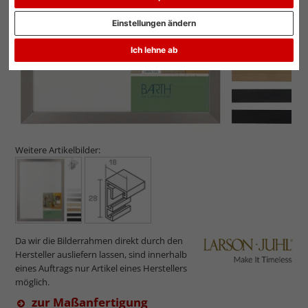
Einstellungen ändern
Ich lehne ab
Weitere Artikelbilder:
Da wir die Bilderrahmen direkt durch den
Hersteller ausliefern lassen, sind innerhalb
eines Auftrags nur Artikel eines Herstellers
möglich.
zur Maßanfertigung