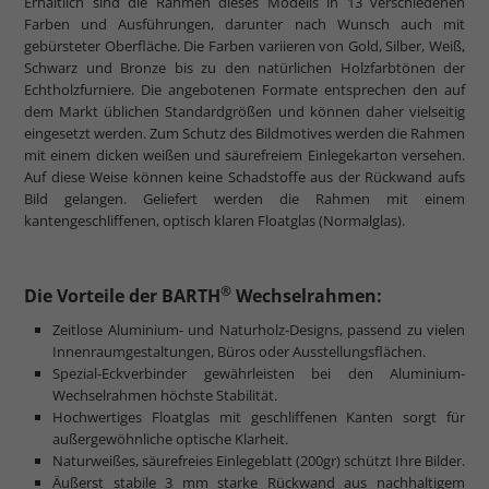
Erhältlich sind die Rahmen dieses Modells in 13 verschiedenen
Farben und Ausführungen, darunter nach Wunsch auch mit
gebürsteter Oberfläche. Die Farben variieren von Gold, Silber, Weiß,
Schwarz und Bronze bis zu den natürlichen Holzfarbtönen der
Echtholzfurniere. Die angebotenen Formate entsprechen den auf
dem Markt üblichen Standardgrößen und können daher vielseitig
eingesetzt werden. Zum Schutz des Bildmotives werden die Rahmen
mit einem dicken weißen und säurefreiem Einlegekarton versehen.
Auf diese Weise können keine Schadstoffe aus der Rückwand aufs
Bild gelangen. Geliefert werden die Rahmen mit einem
kantengeschliffenen, optisch klaren Floatglas (Normalglas).
®
Die Vorteile der BARTH
Wechselrahmen:
Zeitlose Aluminium- und Naturholz-Designs, passend zu vielen
Innenraumgestaltungen, Büros oder Ausstellungsflächen.
Spezial-Eckverbinder gewährleisten bei den Aluminium-
Wechselrahmen höchste Stabilität.
Hochwertiges Floatglas mit geschliffenen Kanten sorgt für
außergewöhnliche optische Klarheit.
Naturweißes, säurefreies Einlegeblatt (200gr) schützt Ihre Bilder.
Äußerst stabile 3 mm starke Rückwand aus nachhaltigem