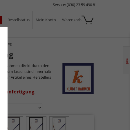
Service: (030) 23 59 490 81
Bestellstatus
Mein Konto
Warenkorb
ale
rtigung
gung
ilderrahmen direkt durch den
sliefern lassen, sind innerhalb
s nur Artikel eines Herstellers
aßanfertigung
n: