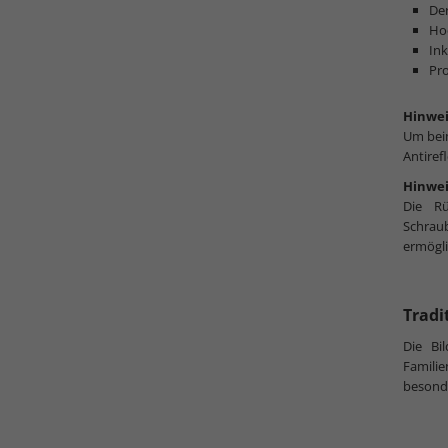
Der
Hoc
In
Pro
Hinwei
Um beim
Antiref
Hinwei
Die Rü
Schrau
ermögli
Tradi
Die Bi
Familie
besonde