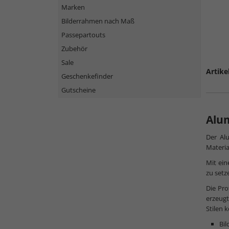
Marken
Bilderrahmen nach Maß
Passepartouts
Zubehör
Sale
Artike
Geschenkefinder
Gutscheine
Alu
Der Alu
Materia
Mit ein
zu set
Die Pro
erzeugt
Stilen 
Bi