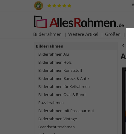
8
Bilderrahmen
Weitere Artikel
Größen
Ma
Zur
Bilderrahmen
Alu
Bilderrahmen Alu
Bilderrahmen Holz
Bilderrahmen Kunststoff
Bilderrahmen Barock & Antik
Bilderrahmen für Keilrahmen
Bilderrahmen Oval & Rund
Puzzlerahmen
Bilderrahmen mit Passepartout
Bilderrahmen Vintage
Zurück
Brandschutzrahmen