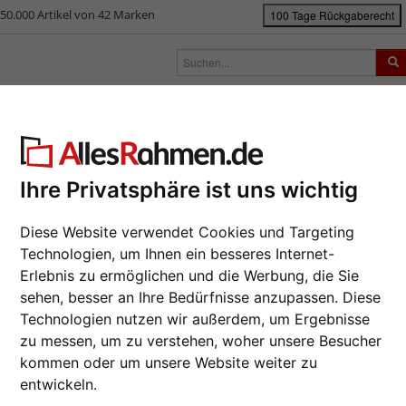
50.000 Artikel von 42 Marken
100 Tage Rückgaberecht
rken
Bilderrahmen nach Maß
Passepartouts
Zubehör
S
ück
|
Bilderrahmen-Shop
Bilderrahmen
Alu-Bilderrahmen Joel Maßanfe
-Bilderrahmen Joel Maßanferti
Ihre Privatsphäre ist uns wichtig
Da wir die B
Hersteller au
Diese Website verwendet Cookies und Targeting
eines Auftrag
Technologien, um Ihnen ein besseres Internet-
möglich.
Erlebnis zu ermöglichen und die Werbung, die Sie
zur M
sehen, besser an Ihre Bedürfnisse anzupassen. Diese
Farbe wähle
Technologien nutzen wir außerdem, um Ergebnisse
zu messen, um zu verstehen, woher unsere Besucher
kommen oder um unsere Website weiter zu
entwickeln.
Weiter