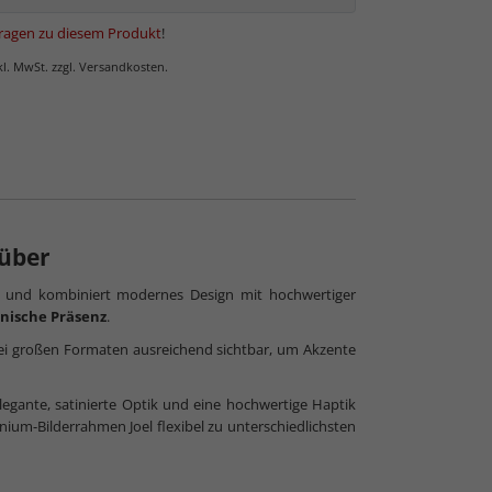
ragen zu diesem Produkt
!
nkl. MwSt. zzgl. Versandkosten.
lüber
und kombiniert modernes Design mit hochwertiger
nische Präsenz
.
ch bei großen Formaten ausreichend sichtbar, um Akzente
elegante, satinierte Optik und eine hochwertige Haptik
inium-Bilderrahmen Joel flexibel zu unterschiedlichsten