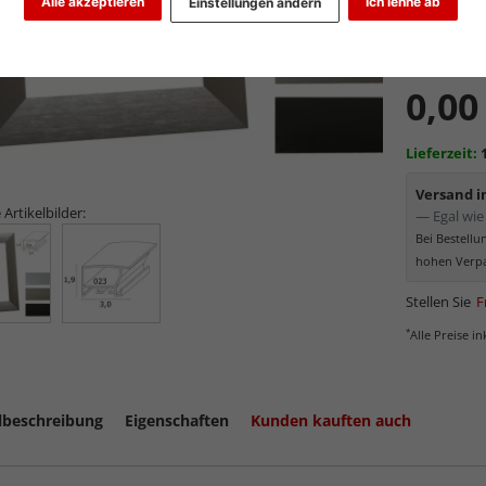
Alle akzeptieren
Ich lehne ab
Einstellungen ändern
Art.-Nr.:
DE
0,00
Lieferzeit:
Versand 
 Artikelbilder:
— Egal wie 
Bei Bestell
hohen Verpa
Stellen Sie
F
*
Alle Preise i
lbeschreibung
Eigenschaften
Kunden kauften auch