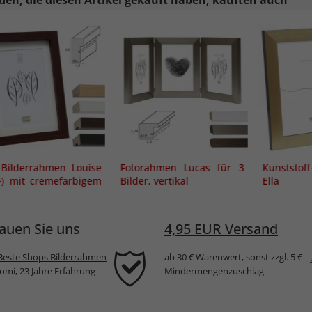
en, die diesen Artikel gekauft haben, kauften auch
-Bilderrahmen Louise
Fotorahmen Lucas für 3
Kunststof
) mit cremefarbigem
Bilder, vertikal
Ella
epartout
auen Sie uns
4,95 EUR Versand
Beste Shops Bilderrahmen
ab 30 € Warenwert, sonst zzgl. 5 €
komi, 23 Jahre Erfahrung
Mindermengenzuschlag