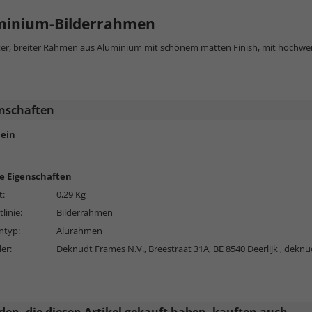
minium-Bilderrahmen
ter, breiter Rahmen aus Aluminium mit schönem matten Finish, mit hochwer
nschaften
ein
e Eigenschaften
t:
0,29 Kg
linie:
Bilderrahmen
typ:
Alurahmen
ler:
Deknudt Frames N.V., Breestraat 31A, BE 8540 Deerlijk ,
deknu