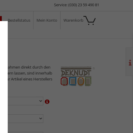
Service: (030) 23 59 490 81
Bestellstatus
Mein Konto
Warenkorb
ale
ilderrahmen direkt durch den
sliefern lassen, sind innerhalb
s nur Artikel eines Herstellers
en:
n:
en: