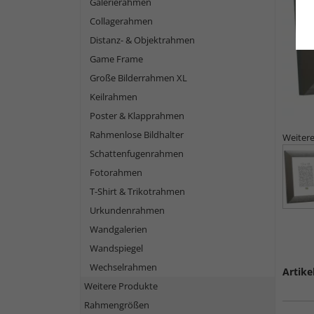
Galerierahmen
Collagerahmen
Distanz- & Objektrahmen
Game Frame
Große Bilderrahmen XL
Keilrahmen
Poster & Klapprahmen
Rahmenlose Bildhalter
Weitere
Schattenfugenrahmen
Fotorahmen
T-Shirt & Trikotrahmen
Urkundenrahmen
Wandgalerien
Wandspiegel
Wechselrahmen
Artike
Weitere Produkte
Rahmengrößen