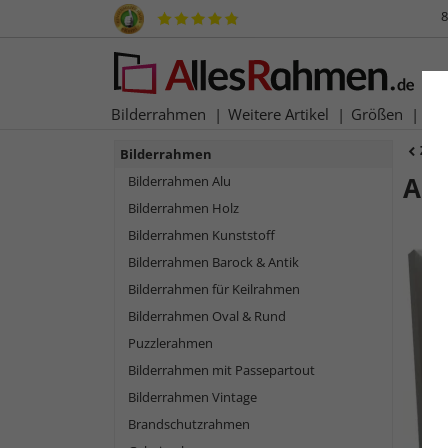
8
Bilderrahmen
Weitere Artikel
Größen
Ma
Zur
Bilderrahmen
Alu
Bilderrahmen Alu
Bilderrahmen Holz
Bilderrahmen Kunststoff
Bilderrahmen Barock & Antik
Bilderrahmen für Keilrahmen
Bilderrahmen Oval & Rund
Puzzlerahmen
Bilderrahmen mit Passepartout
Bilderrahmen Vintage
Zurück
Brandschutzrahmen