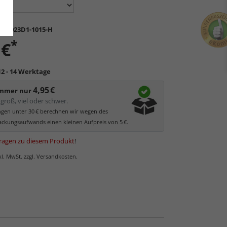
K-S023D1-1015-H
*
 €
12 - 14 Werktage
4,95 €
immer nur
groß, viel oder schwer.
ungen unter 30 € berechnen wir wegen des
ckungsaufwands einen kleinen Aufpreis von 5 €.
ragen zu diesem Produkt
!
nkl. MwSt. zzgl. Versandkosten.