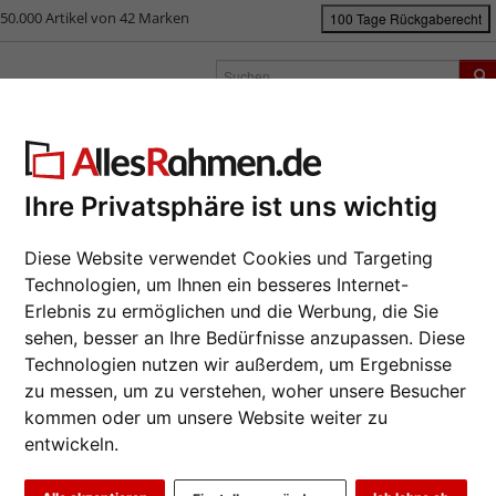
50.000 Artikel von 42 Marken
100 Tage Rückgaberecht
rken
Bilderrahmen nach Maß
Passepartouts
Zubehör
S
ück
|
Bilderrahmen-Shop
Bilderrahmen
Alu-Bilderrahmen Louis
-Bilderrahmen Louis
Ihre Privatsphäre ist uns wichtig
Da wir die B
Diese Website verwendet Cookies und Targeting
Hersteller au
Technologien, um Ihnen ein besseres Internet-
eines Auftrag
Erlebnis zu ermöglichen und die Werbung, die Sie
möglich.
sehen, besser an Ihre Bedürfnisse anzupassen. Diese
Format wähl
Technologien nutzen wir außerdem, um Ergebnisse
zu messen, um zu verstehen, woher unsere Besucher
Farbe wähle
kommen oder um unsere Website weiter zu
entwickeln.
Weiter
Glasart wähl