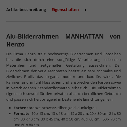
Artikelbeschreibung
Eigenschaften
Alu-Bilderrahmen MANHATTAN von
Henzo
Die Firma Henzo stellt hochwertige Bilderrahmen und Fotoalben
her, die sich durch eine sorgfältige Verarbeitung, erlesenen
Materialien und zeitgemäßer Gestaltung auszeichnen. Der
Bilderrahmen der Serie Manhattan besitzt ein sehr schmales und
zierliches Profil, das elegant, modern und luxuriös wirkt. Die
Rahmen sind in fünf klassischen und ansprechenden Farben sowie
in verschiedenen Standardformaten erhältlich. Die Bilderrahmen
eignen sich sowohl für den privaten als auch beruflichen Gebrauch
und passen sich hervorragend in bestehende Einrichtungen ein.
Farben:
bronze, schwarz, silber, gold, dunkelgrau
Formate:
10 x 15 cm, 13 x 18 cm, 15 x 20 cm, 20 x 30 cm, 21 x 30
cm, 30 x 40 cm, 30 x 45 cm, 40 x 50 cm, 40 x 60 cm, 50 x 70 cm
und 60 x 80 cm