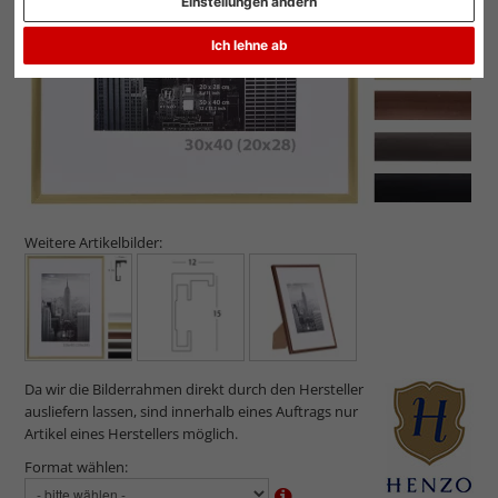
Einstellungen ändern
Ich lehne ab
Weitere Artikelbilder:
Da wir die Bilderrahmen direkt durch den Hersteller
ausliefern lassen, sind innerhalb eines Auftrags nur
Artikel eines Herstellers möglich.
Format wählen: