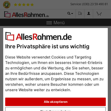
Service: (030) 23 59 490 81
Menü
Zurück
|
Bilderrahmen-Shop
Bilderrahmen
Alurahmen
Manhattan mit Passepartout
Alurahmen Manhattan mit
Ihre Privatsphäre ist uns wichtig
Passepartout
Diese Website verwendet Cookies und Targeting
Technologien, um Ihnen ein besseres Internet-Erlebnis
zu ermöglichen und die Werbung, die Sie sehen, besser
an Ihre Bedürfnisse anzupassen. Diese Technologien
nutzen wir außerdem, um Ergebnisse zu messen, um zu
verstehen, woher unsere Besucher kommen oder um
unsere Website weiter zu entwickeln.
Alle akzeptieren
Zurück
Weit