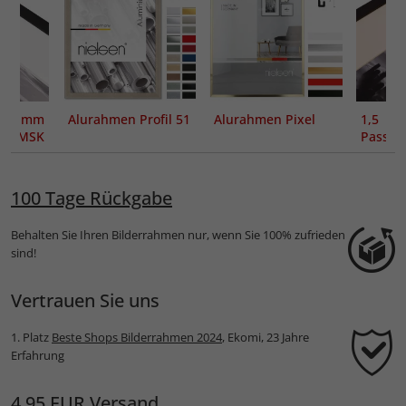
 mm
Alurahmen Profil 51
Alurahmen Pixel
1,
ut MSK
Passe
 mit
Nat
tem
durchg
Kern
100 Tage Rückgabe
Behalten Sie Ihren Bilderrahmen nur, wenn Sie 100% zufrieden
sind!
Vertrauen Sie uns
1. Platz
Beste Shops Bilderrahmen 2024
, Ekomi, 23 Jahre
Erfahrung
4,95 EUR Versand