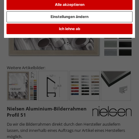
Alle akzeptieren
Einstellungen ändern
Ich lehne ab
Weitere Artikelbilder:
Nielsen Aluminium-Bilderrahmen
Profil 51
Da wir die Bilderrahmen direkt durch den Hersteller ausliefern
lassen, sind innerhalb eines Auftrags nur Artikel eines Herstellers
möglich.