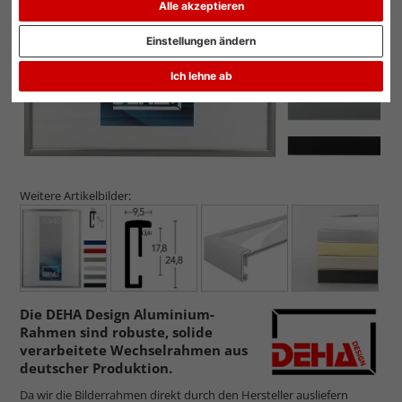
Alle akzeptieren
Einstellungen ändern
Ich lehne ab
Weitere Artikelbilder:
Die DEHA Design Aluminium-
Rahmen sind robuste, solide
verarbeitete Wechselrahmen aus
deutscher Produktion.
Da wir die Bilderrahmen direkt durch den Hersteller ausliefern