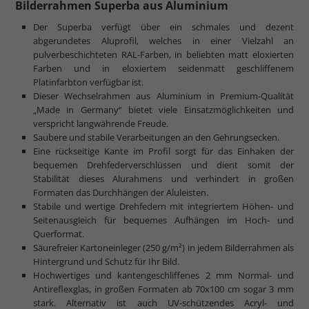
Bilderrahmen Superba aus Aluminium
Der Superba verfügt über ein schmales und dezent
abgerundetes Aluprofil, welches in einer Vielzahl an
pulverbeschichteten RAL-Farben, in beliebten matt eloxierten
Farben und in eloxiertem seidenmatt geschliffenem
Platinfarbton verfügbar ist.
Dieser Wechselrahmen aus Aluminium in Premium-Qualität
„Made in Germany“ bietet viele Einsatzmöglichkeiten und
verspricht langwährende Freude.
Saubere und stabile Verarbeitungen an den Gehrungsecken.
Eine rückseitige Kante im Profil sorgt für das Einhaken der
bequemen Drehfederverschlüssen und dient somit der
Stabilität dieses Alurahmens und verhindert in großen
Formaten das Durchhängen der Aluleisten.
Stabile und wertige Drehfedern mit integriertem Höhen- und
Seitenausgleich für bequemes Aufhängen im Hoch- und
Querformat.
Säurefreier Kartoneinleger (250 g/m²) in jedem Bilderrahmen als
Hintergrund und Schutz für Ihr Bild.
Hochwertiges und kantengeschliffenes 2 mm Normal- und
Antireflexglas, in großen Formaten ab 70x100 cm sogar 3 mm
stark. Alternativ ist auch UV-schützendes Acryl- und