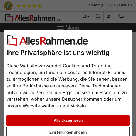
Service: (030) 23 59 490 81
Menü
Zurück
|
Bilderrahmen-Shop
Marken
Artiteq
Aufhängeset mit Gleiter bis 7 Kg
Ihre Privatsphäre ist uns wichtig
Aufhängeset mit Gleiter bis
7 Kg
Diese Website verwendet Cookies und Targeting
Technologien, um Ihnen ein besseres Internet-Erlebnis
zu ermöglichen und die Werbung, die Sie sehen, besser
an Ihre Bedürfnisse anzupassen. Diese Technologien
nutzen wir außerdem, um Ergebnisse zu messen, um zu
verstehen, woher unsere Besucher kommen oder um
unsere Website weiter zu entwickeln.
Alle akzeptieren
Einstellungen ändern