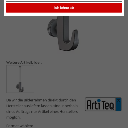
Ich lehne ab
Weitere Artikelbilder:
Da wir die Bilderrahmen direkt durch den
Hersteller ausliefern lassen, sind innerhalb
eines Auftrags nur Artikel eines Herstellers
möglich.
Format wählen: