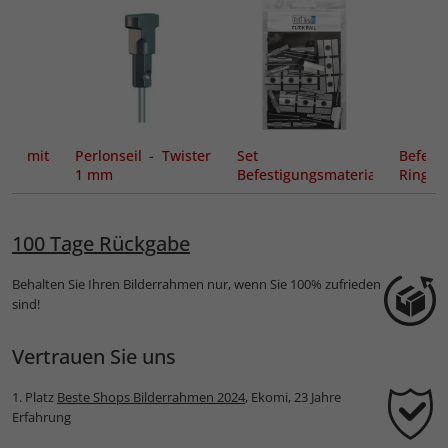
et mit
Perlonseil - Twister
Set
Befesti
 Kg
1 mm
Befestigungsmaterial
Ring Cl
Click Rail
100 Tage Rückgabe
Behalten Sie Ihren Bilderrahmen nur, wenn Sie 100% zufrieden
sind!
Vertrauen Sie uns
1. Platz
Beste Shops Bilderrahmen 2024
, Ekomi, 23 Jahre
Erfahrung