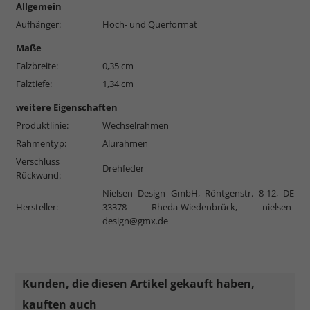
Allgemein
Aufhänger:
Hoch- und Querformat
Maße
Falzbreite:
0,35 cm
Falztiefe:
1,34 cm
weitere Eigenschaften
Produktlinie:
Wechselrahmen
Rahmentyp:
Alurahmen
Verschluss
Drehfeder
Rückwand:
Nielsen Design GmbH, Röntgenstr. 8-12, DE
Hersteller:
33378 Rheda-Wiedenbrück,
nielsen-
design@gmx.de
Kunden, die diesen Artikel gekauft haben,
kauften auch