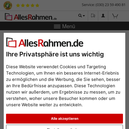
Service: (030) 23 59 490 81
Menü
Zurück
|
Bilderrahmen-Shop
Marken
Nielsen
Ausgleichselemente für Alpha Alurahmen (links+rechts)
Ausgleichselemente für
Ihre Privatsphäre ist uns wichtig
Alpha Alurahmen
Diese Website verwendet Cookies und Targeting
(links+rechts)
Technologien, um Ihnen ein besseres Internet-Erlebnis
zu ermöglichen und die Werbung, die Sie sehen, besser
an Ihre Bedürfnisse anzupassen. Diese Technologien
nutzen wir außerdem, um Ergebnisse zu messen, um zu
verstehen, woher unsere Besucher kommen oder um
unsere Website weiter zu entwickeln.
Alle akzeptieren