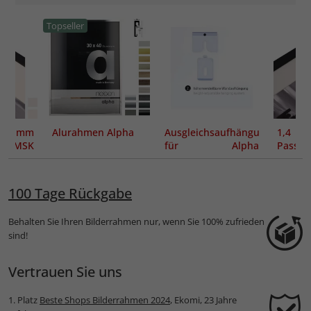
Topseller
 mm
Alurahmen Alpha
Ausgleichsaufhängung
1,4 m
ut MSK
für Alpha
Passep
 mit
Alurahmen
Core
tem
(Haken+Ausgleichshänger)
100 Tage Rückgabe
Behalten Sie Ihren Bilderrahmen nur, wenn Sie 100% zufrieden
sind!
Vertrauen Sie uns
1. Platz
Beste Shops Bilderrahmen 2024
, Ekomi, 23 Jahre