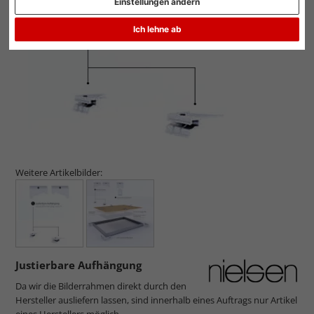
Einstellungen ändern
Zurück
Weit
Ich lehne ab
Weitere Artikelbilder:
Justierbare Aufhängung
Da wir die Bilderrahmen direkt durch den
Hersteller ausliefern lassen, sind innerhalb eines Auftrags nur Artikel
eines Herstellers möglich.