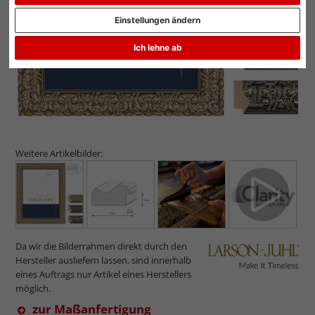
Einstellungen ändern
Ich lehne ab
Weitere Artikelbilder:
Da wir die Bilderrahmen direkt durch den
Hersteller ausliefern lassen, sind innerhalb
eines Auftrags nur Artikel eines Herstellers
möglich.
zur Maßanfertigung