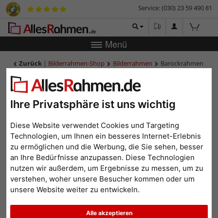
Service: (030) 23 59 490 81
Menü
Zurück
|
Bilderrahmen-Shop
Bilderrahmen
Barockrahmen
PRAGUE SCHMAL - 5,2
Barockrahmen PRAGUE
SCHMAL - 5,2
Ihre Privatsphäre ist uns wichtig
Diese Website verwendet Cookies und Targeting
Technologien, um Ihnen ein besseres Internet-Erlebnis
zu ermöglichen und die Werbung, die Sie sehen, besser
an Ihre Bedürfnisse anzupassen. Diese Technologien
nutzen wir außerdem, um Ergebnisse zu messen, um zu
verstehen, woher unsere Besucher kommen oder um
unsere Website weiter zu entwickeln.
Alle akzeptieren
Zurück
Weit