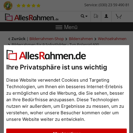
Service: (030) 23 59 490 81
Menü
Zurück
|
Bilderrahmen-Shop
Bilderrahmen
Wechselrahmen
Bilderrahmen für 9 Sofortbilder - Typ Polaroid 600
Bilderrahmen für 9
Sofortbilder - Typ Polaroid
Ihre Privatsphäre ist uns wichtig
600
Diese Website verwendet Cookies und Targeting
Technologien, um Ihnen ein besseres Internet-Erlebnis
zu ermöglichen und die Werbung, die Sie sehen, besser
an Ihre Bedürfnisse anzupassen. Diese Technologien
nutzen wir außerdem, um Ergebnisse zu messen, um zu
verstehen, woher unsere Besucher kommen oder um
unsere Website weiter zu entwickeln.