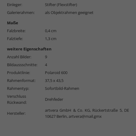
Einleger:
Stifter (Flexstifter)
Galerierahmen:
als Objektrahmen geeignet
Maße
Falzbreite:
0,4 cm
Falztiefe:
1,3 cm
weitere Eigenschaften
Anzahl Bilder:
9
Bildaussschnitte:
4
Produktlinie:
Polaroid 600
Rahmenformat:
37,5 x 43,5
Rahmentyp:
Sofortbild-Rahmen
Verschluss
Drehfeder
Rückwand:
artvera GmbH & Co. KG, Rückertstraße 5, DE
Hersteller:
10627 Berlin,
artvera@mail.gmx