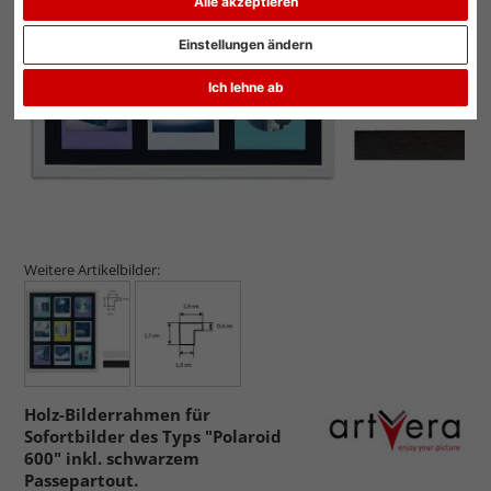
Alle akzeptieren
Zurück
Weit
Einstellungen ändern
Ich lehne ab
Weitere Artikelbilder:
Holz-Bilderrahmen für
Sofortbilder des Typs "Polaroid
600" inkl. schwarzem
Passepartout.