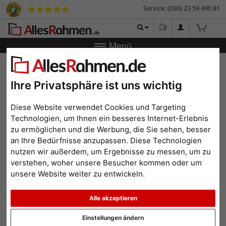
Service: (030) 23 59 490 81
Menü
Zurück
|
Bilderrahmen-Shop
Bilderrahmen
Bilderrahmen
für Leinwände
Ihre Privatsphäre ist uns wichtig
Bilderrahmen für Leinwände
Diese Website verwendet Cookies und Targeting
Technologien, um Ihnen ein besseres Internet-Erlebnis
zu ermöglichen und die Werbung, die Sie sehen, besser
an Ihre Bedürfnisse anzupassen. Diese Technologien
nutzen wir außerdem, um Ergebnisse zu messen, um zu
verstehen, woher unsere Besucher kommen oder um
unsere Website weiter zu entwickeln.
Alle akzeptieren
Zurück
Weit
Einstellungen ändern