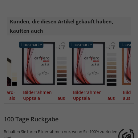
Kunden, die diesen Artikel gekauft haben,
kauften auch
Hausmarke
Hausmarke
Hausmar
ndard-
Bilderrahmen
Bilderrahmen
Bilder
ut als
Uppsala aus
Uppsala aus
aus M
ung
Massivholz -
Massivholz
Maßanf
Maßanfertigung
100 Tage Rückgabe
Behalten Sie Ihren Bilderrahmen nur, wenn Sie 100% zufrieden
sind!