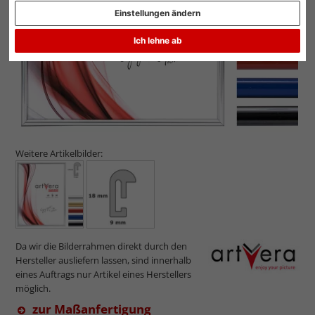
Einstellungen ändern
Ich lehne ab
Weitere Artikelbilder:
Da wir die Bilderrahmen direkt durch den
Hersteller ausliefern lassen, sind innerhalb
eines Auftrags nur Artikel eines Herstellers
möglich.
zur Maßanfertigung