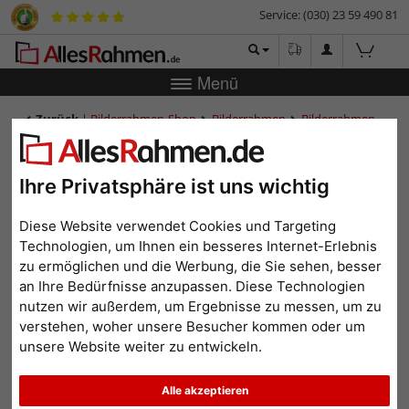
Service: (030) 23 59 490 81
Menü
Zurück
|
Bilderrahmen-Shop
Bilderrahmen
Bilderrahmen
Kunststoff
Bilderrahmen Malmö aus Kunststoff - Maßanfertigung
Bilderrahmen Malmö aus
Ihre Privatsphäre ist uns wichtig
Kunststoff - Maßanfertigung
Diese Website verwendet Cookies und Targeting
Technologien, um Ihnen ein besseres Internet-Erlebnis
zu ermöglichen und die Werbung, die Sie sehen, besser
an Ihre Bedürfnisse anzupassen. Diese Technologien
nutzen wir außerdem, um Ergebnisse zu messen, um zu
verstehen, woher unsere Besucher kommen oder um
unsere Website weiter zu entwickeln.
Alle akzeptieren
Zurück
Weit