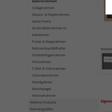
Galerierahmen
Collagerahmen
Distanz- & Objektrahmen
Game Frame
Große Bilderrahmen XL
Keilrahmen
Poster & Klapprahmen
Rahmenlose Bildhalter
Weitere
Schattenfugenrahmen
Fotorahmen
T-Shirt & Trikotrahmen
Urkundenrahmen
Wandgalerien
Wandspiegel
Wechselrahmen
Eigens
Weitere Produkte
Rahmengrößen