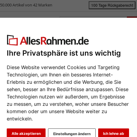
50.000 Artikel von 42 Marken
100 Tage Rückgaberecht
rken
Bilderrahmen nach Maß
Passepartouts
Zubehör
S
ück
|
Bilderrahmen-Shop
Bilderrahmen
Galerierahmen
Bilderrahme
Ihre Privatsphäre ist uns wichtig
lderrahmen Muro mit 2 Schnüre
Diese Website verwendet Cookies und Targeting
Da wir die B
Technologien, um Ihnen ein besseres Internet-
Hersteller au
eines Auftrag
Erlebnis zu ermöglichen und die Werbung, die Sie
möglich.
sehen, besser an Ihre Bedürfnisse anzupassen. Diese
Technologien nutzen wir außerdem, um Ergebnisse
Format wähl
zu messen, um zu verstehen, woher unsere Besucher
kommen oder um unsere Website weiter zu
Farbe wähle
entwickeln.
Alle akzeptieren
Ich lehne ab
Einstellungen ändern
Art.-Nr.:
HA