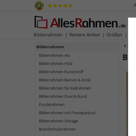
8
Bilderrahmen
Weitere Artikel
Größen
Ma
Zur
Bilderrahmen
Bi
Bilderrahmen Alu
Bilderrahmen Holz
Bilderrahmen Kunststoff
Bilderrahmen Barock & Antik
Bilderrahmen für Keilrahmen
Bilderrahmen Oval & Rund
Puzzlerahmen
Bilderrahmen mit Passepartout
Bilderrahmen Vintage
Brandschutzrahmen