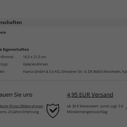
nschaften
ein
e Eigenschaften
format:
16,5 x 21,5 cm
typ:
Galerierahmen
ler:
Hama GmbH & Co KG, Dresdner Str. 9, DE 86653 Monheim,
ha
auen Sie uns
4,95 EUR Versand
Beste Shops Bilderrahmen
ab 30 € Warenwert, sonst zzgl. 5 €
komi, 23 Jahre Erfahrung
Mindermengenzuschlag