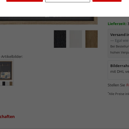
0,00
Lieferzeit:
Versand 
— Egal wie 
Bei Bestell
hohen Verpa
 Artikelbilder:
Bilderrah
mit DHL ve
Stellen Sie
F
*
Alle Preise i
chaften