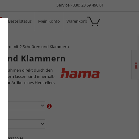
Service: (030) 23 59 490 81
Bestellstatus
Mein Konto
Warenkorb
ale
n Muro mit 2 Schnüren und Klammern
n und Klammern
ilderrahmen direkt durch den
sliefern lassen, sind innerhalb
s nur Artikel eines Herstellers
en:
n:
M-193222-H