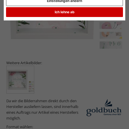
Einstellungen ändern
Ich lehne ab
Weitere Artikelbilder:
Da wir die Bilderrahmen direkt durch den
Hersteller ausliefern lassen, sind innerhalb
eines Auftrags nur Artikel eines Herstellers
möglich.
Format wählen: