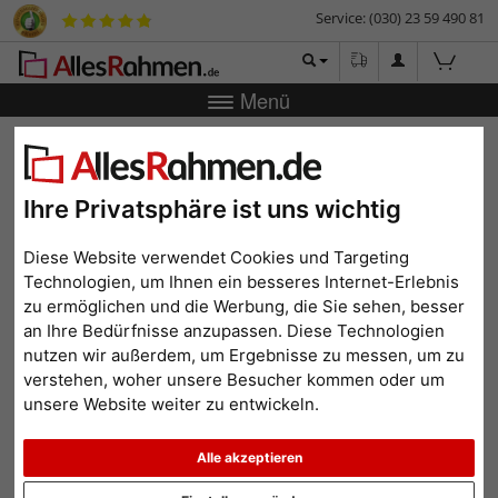
Service: (030) 23 59 490 81
Menü
Zurück
|
Bilderrahmen-Shop
Bilderrahmen
Bilderrahmen
Spardose (personalisierbar)
Bilderrahmen Spardose
Ihre Privatsphäre ist uns wichtig
(personalisierbar)
Diese Website verwendet Cookies und Targeting
Technologien, um Ihnen ein besseres Internet-Erlebnis
zu ermöglichen und die Werbung, die Sie sehen, besser
an Ihre Bedürfnisse anzupassen. Diese Technologien
nutzen wir außerdem, um Ergebnisse zu messen, um zu
verstehen, woher unsere Besucher kommen oder um
unsere Website weiter zu entwickeln.
Alle akzeptieren