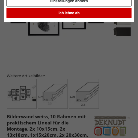
Einstellungen ändern
Zurück
Weit
Ich lehne ab
Weitere Artikelbilder:
Bilderwand weiss, 10 Rahmen mit
praktischem Lineal für die
Montage. 2x 10x15cm, 2x
13x18cm, 1x15x20cm, 2x 20x30cm,