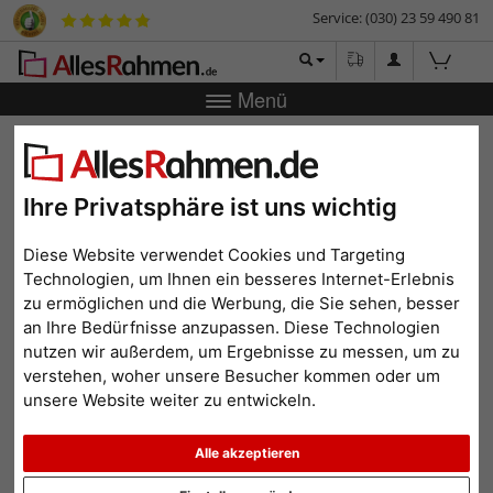
Service: (030) 23 59 490 81
Menü
Zurück
|
Bilderrahmen-Shop
Bilderrahmen
Bilderwand, 10
Rahmen mit praktischem Lineal für die Montage
Bilderwand, 10 Rahmen mit
Ihre Privatsphäre ist uns wichtig
praktischem Lineal für die
Diese Website verwendet Cookies und Targeting
Montage
Technologien, um Ihnen ein besseres Internet-Erlebnis
zu ermöglichen und die Werbung, die Sie sehen, besser
an Ihre Bedürfnisse anzupassen. Diese Technologien
nutzen wir außerdem, um Ergebnisse zu messen, um zu
verstehen, woher unsere Besucher kommen oder um
unsere Website weiter zu entwickeln.
Alle akzeptieren