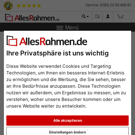
Service: (030) 23 59 490 81
Menü
Zurück
|
Bilderrahmen-Shop
Bilderrahmen
Collagerahmen
aus Holz Liora für 9 Bilder 10x15 cm, 13x18 cm
Ihre Privatsphäre ist uns wichtig
Collagerahmen aus Holz
Liora für 9 Bilder 10x15 cm,
Diese Website verwendet Cookies und Targeting
13x18 cm
Technologien, um Ihnen ein besseres Internet-Erlebnis
zu ermöglichen und die Werbung, die Sie sehen, besser
an Ihre Bedürfnisse anzupassen. Diese Technologien
nutzen wir außerdem, um Ergebnisse zu messen, um zu
verstehen, woher unsere Besucher kommen oder um
unsere Website weiter zu entwickeln.
Alle akzeptieren
Einstellungen ändern