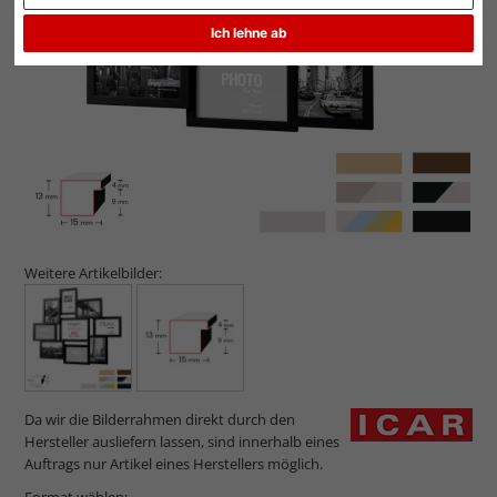
Zurück
Weit
Ich lehne ab
Weitere Artikelbilder:
Da wir die Bilderrahmen direkt durch den
Hersteller ausliefern lassen, sind innerhalb eines
Auftrags nur Artikel eines Herstellers möglich.
Format wählen: