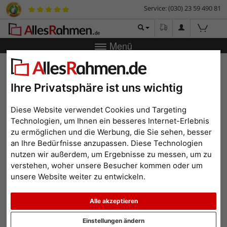
Service: (030) 23 59 490 81
Menü
Zurück
|
Bilderrahmen-Shop
Bilderrahmen
Collagerahmen
Discus
Ihre Privatsphäre ist uns wichtig
Collagerahmen Discus
Diese Website verwendet Cookies und Targeting
Technologien, um Ihnen ein besseres Internet-Erlebnis
zu ermöglichen und die Werbung, die Sie sehen, besser
an Ihre Bedürfnisse anzupassen. Diese Technologien
nutzen wir außerdem, um Ergebnisse zu messen, um zu
verstehen, woher unsere Besucher kommen oder um
unsere Website weiter zu entwickeln.
Alle akzeptieren
Zurück
Weit
Einstellungen ändern