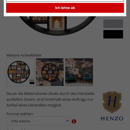
Ich lehne ab
Weitere Artikelbilder:
Da wir die Bilderrahmen direkt durch den Hersteller
ausliefern lassen, sind innerhalb eines Auftrags nur
Artikel eines Herstellers möglich.
Format wählen: