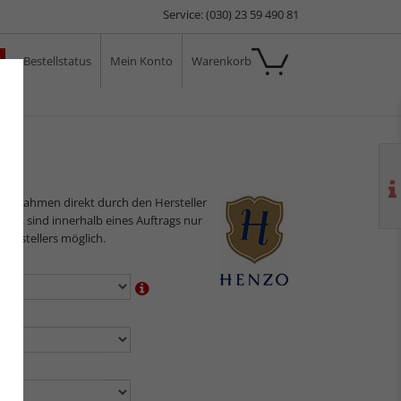
Service: (030) 23 59 490 81
Bestellstatus
Mein Konto
Warenkorb
ale
ilderrahmen direkt durch den Hersteller
assen, sind innerhalb eines Auftrags nur
 Herstellers möglich.
en:
n:
en: