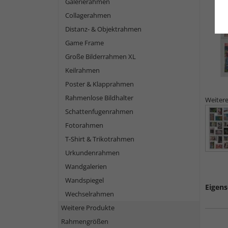
Galerierahmen
Collagerahmen
Distanz- & Objektrahmen
Game Frame
Große Bilderrahmen XL
Keilrahmen
Poster & Klapprahmen
Rahmenlose Bildhalter
Weitere
Schattenfugenrahmen
Fotorahmen
T-Shirt & Trikotrahmen
Urkundenrahmen
Wandgalerien
Wandspiegel
Eigens
Wechselrahmen
Weitere Produkte
Rahmengrößen