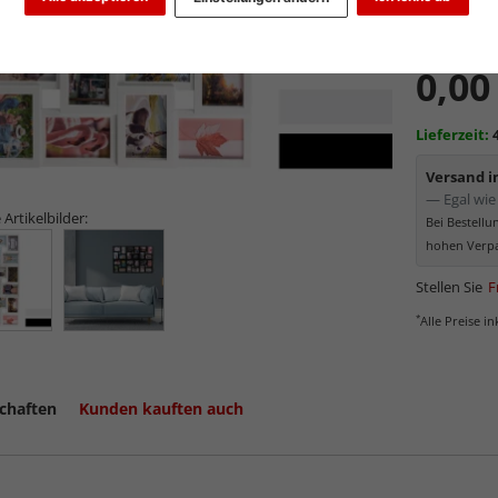
Art.-Nr.:
HE
0,00
Lieferzeit:
Versand 
— Egal wie 
 Artikelbilder:
Bei Bestell
hohen Verpa
Stellen Sie
F
*
Alle Preise i
chaften
Kunden kauften auch