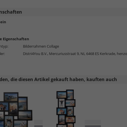
nschaften
ein
e Eigenschaften
typ:
Bilderrahmen Collage
ler:
Distri4You B.V., Mercuriusstraat 9, NL 6468 ES Kerkrade,
henz
en, die diesen Artikel gekauft haben, kauften auch