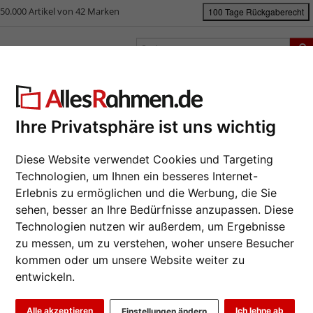
50.000 Artikel von 42 Marken
100 Tage Rückgaberecht
rken
Bilderrahmen nach Maß
Passepartouts
Zubehör
S
ück
|
Bilderrahmen-Shop
Bilderrahmen
Collagerahmen Magnolia
Ihre Privatsphäre ist uns wichtig
llagerahmen Magnolia
Da wir die B
Diese Website verwendet Cookies und Targeting
ausliefern l
Technologien, um Ihnen ein besseres Internet-
Artikel eines
Erlebnis zu ermöglichen und die Werbung, die Sie
Format wähl
sehen, besser an Ihre Bedürfnisse anzupassen. Diese
Technologien nutzen wir außerdem, um Ergebnisse
zu messen, um zu verstehen, woher unsere Besucher
Farbe wähle
kommen oder um unsere Website weiter zu
entwickeln.
Glasart wähl
Weiter
Alle akzeptieren
Ich lehne ab
Einstellungen ändern