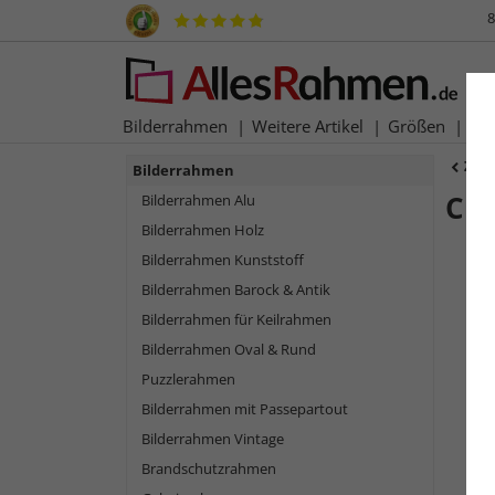
8
Bilderrahmen
Weitere Artikel
Größen
Ma
Zur
Bilderrahmen
Co
Bilderrahmen Alu
Bilderrahmen Holz
Bilderrahmen Kunststoff
Bilderrahmen Barock & Antik
Bilderrahmen für Keilrahmen
Bilderrahmen Oval & Rund
Puzzlerahmen
Bilderrahmen mit Passepartout
Bilderrahmen Vintage
Zurück
Brandschutzrahmen