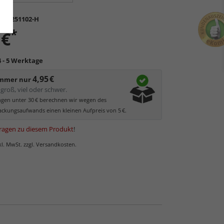
N-8251102-H
*
 €
4 - 5 Werktage
4,95 €
immer nur
groß, viel oder schwer.
ungen unter 30 € berechnen wir wegen des
ckungsaufwands einen kleinen Aufpreis von 5 €.
ragen zu diesem Produkt
!
nkl. MwSt. zzgl. Versandkosten.