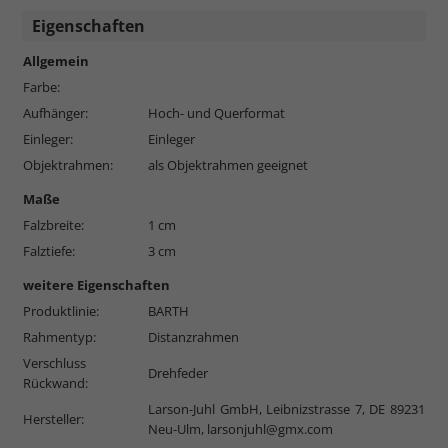
Eigenschaften
Allgemein
Farbe:
Aufhänger:
Hoch- und Querformat
Einleger:
Einleger
Objektrahmen:
als Objektrahmen geeignet
Maße
Falzbreite:
1 cm
Falztiefe:
3 cm
weitere Eigenschaften
Produktlinie:
BARTH
Rahmentyp:
Distanzrahmen
Verschluss
Drehfeder
Rückwand:
Larson-Juhl GmbH, Leibnizstrasse 7, DE 89231
Hersteller:
Neu-Ulm,
larsonjuhl@gmx.com