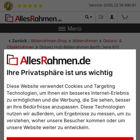
Service: (030) 23 59 490 81
Menü
Zurück
|
Bilderrahmen-Shop
Bilderrahmen
Distanz- &
Objektrahmen
Distanz Holz-Bilderrahmen Barth, Serie 810
Distanz Holz-Bilderrahmen
Barth, Serie 810
Ihre Privatsphäre ist uns wichtig
Diese Website verwendet Cookies und Targeting
Technologien, um Ihnen ein besseres Internet-Erlebnis
zu ermöglichen und die Werbung, die Sie sehen, besser
an Ihre Bedürfnisse anzupassen. Diese Technologien
nutzen wir außerdem, um Ergebnisse zu messen, um zu
verstehen, woher unsere Besucher kommen oder um
unsere Website weiter zu entwickeln.
Zurück
Weit