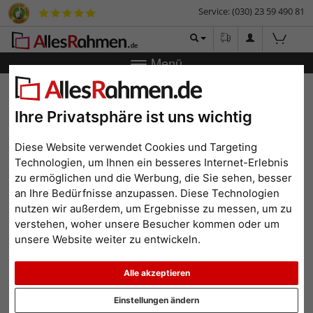
Service: (030) 23 59 490 81
Menü
Zurück
|
Bilderrahmen-Shop
Bilderrahmen
Dreifachrahmen
aus Naturholz für 3 Bilder: 1x15x20 cm & 2x10x15 cm
Ihre Privatsphäre ist uns wichtig
Dreifachrahmen aus
Naturholz für 3 Bilder:
Diese Website verwendet Cookies und Targeting
1x15x20 cm & 2x10x15 cm
Technologien, um Ihnen ein besseres Internet-Erlebnis
zu ermöglichen und die Werbung, die Sie sehen, besser
an Ihre Bedürfnisse anzupassen. Diese Technologien
nutzen wir außerdem, um Ergebnisse zu messen, um zu
verstehen, woher unsere Besucher kommen oder um
unsere Website weiter zu entwickeln.
Alle akzeptieren
Einstellungen ändern