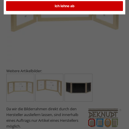
Ich lehne ab
Zurück
Weit
Weitere Artikelbilder:
Da wir die Bilderrahmen direkt durch den
Hersteller ausliefern lassen, sind innerhalb
eines Auftrags nur Artikel eines Herstellers
möglich.