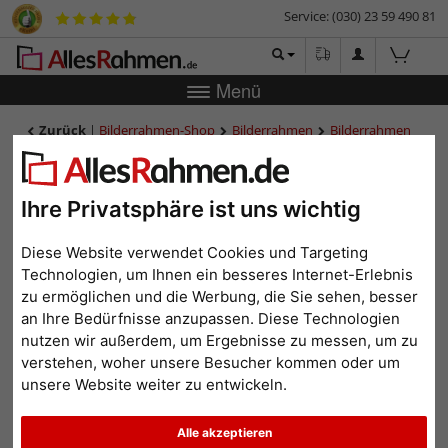
Service: (030) 23 59 490 81
Menü
Zurück
|
Bilderrahmen-Shop
Bilderrahmen
Bilderrahmen
Holz
Eichenholz-Bilderrahmen Scandic
Eichenholz-Bilderrahmen
Scandic
Ihre Privatsphäre ist uns wichtig
Diese Website verwendet Cookies und Targeting
Technologien, um Ihnen ein besseres Internet-Erlebnis
zu ermöglichen und die Werbung, die Sie sehen, besser
an Ihre Bedürfnisse anzupassen. Diese Technologien
nutzen wir außerdem, um Ergebnisse zu messen, um zu
verstehen, woher unsere Besucher kommen oder um
unsere Website weiter zu entwickeln.
Alle akzeptieren
Zurück
Weit