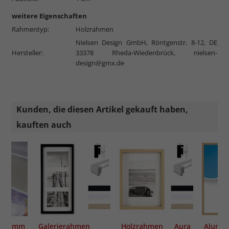
weitere Eigenschaften
Rahmentyp:
Holzrahmen
Nielsen Design GmbH, Röntgenstr. 8-12, DE
Hersteller:
33378 Rheda-Wiedenbrück,
nielsen-
design@gmx.de
Kunden, die diesen Artikel gekauft haben,
kauften auch
 mm
Galerierahmen
Holzrahmen Aura
Alumin