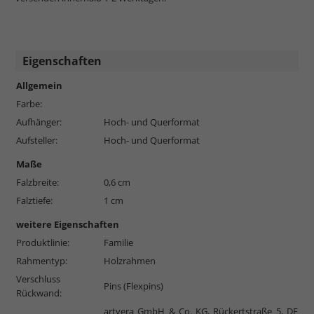
Eigenschaften
Allgemein
Farbe:
Aufhänger:
Hoch- und Querformat
Aufsteller:
Hoch- und Querformat
Maße
Falzbreite:
0,6 cm
Falztiefe:
1 cm
weitere Eigenschaften
Produktlinie:
Familie
Rahmentyp:
Holzrahmen
Verschluss
Pins (Flexpins)
Rückwand:
artvera GmbH & Co. KG, Rückertstraße 5, DE