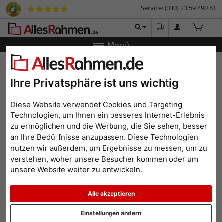
Service: (030) 23 59 490 81
Menü
Zurück
|
Bilderrahmen-Shop
Bilderrahmen
Fotorahmen
Fotorahmen Ballett
Ihre Privatsphäre ist uns wichtig
Fotorahmen Ballett
Diese Website verwendet Cookies und Targeting
Technologien, um Ihnen ein besseres Internet-Erlebnis
zu ermöglichen und die Werbung, die Sie sehen, besser
an Ihre Bedürfnisse anzupassen. Diese Technologien
nutzen wir außerdem, um Ergebnisse zu messen, um zu
verstehen, woher unsere Besucher kommen oder um
unsere Website weiter zu entwickeln.
Alle akzeptieren
Zurück
Weit
Einstellungen ändern