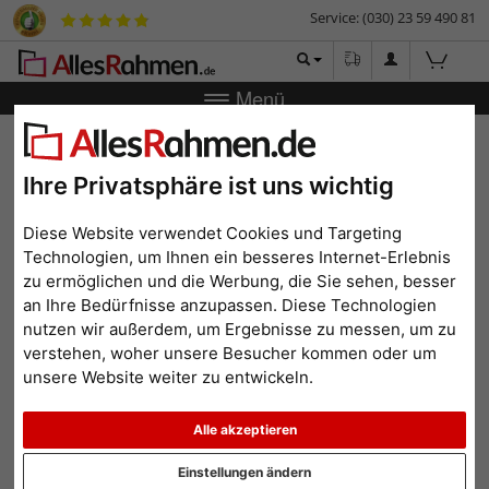
Service: (030) 23 59 490 81
Menü
Zurück
|
Bilderrahmen-Shop
Bilderrahmen
Fotorahmen
Love Heart
Ihre Privatsphäre ist uns wichtig
Fotorahmen Love Heart
Diese Website verwendet Cookies und Targeting
Technologien, um Ihnen ein besseres Internet-Erlebnis
zu ermöglichen und die Werbung, die Sie sehen, besser
an Ihre Bedürfnisse anzupassen. Diese Technologien
nutzen wir außerdem, um Ergebnisse zu messen, um zu
verstehen, woher unsere Besucher kommen oder um
unsere Website weiter zu entwickeln.
Alle akzeptieren
Einstellungen ändern