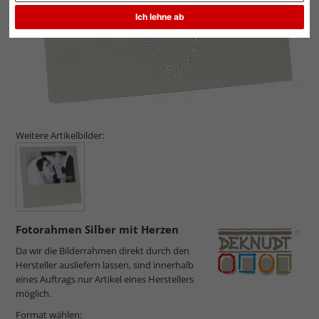
Ich lehne ab
Weitere Artikelbilder:
Fotorahmen Silber mit Herzen
Da wir die Bilderrahmen direkt durch den
Hersteller ausliefern lassen, sind innerhalb
eines Auftrags nur Artikel eines Herstellers
möglich.
Format wählen: